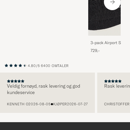
3-pack Airport Socks
Melange
729,-
4.80/5
6400 OMTALER
Veldig fornøyd, rask levering og god
Rask leverin
kundeservice
FORRIGE
KENNETH O
2026-08-05
KJØPER
2026-07-27
CHRISTOFFER 