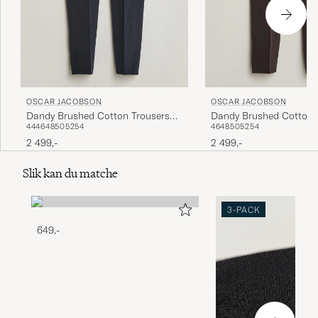
OSCAR JACOBSON
OSCAR JACOBSON
Dandy Brushed Cotton Trousers
Dandy Brushed Cotton 
44
46
48
50
52
54
46
48
50
52
54
Blue
Brown
2 499,-
2 499,-
Slik kan du matche
3-PACK
649,-