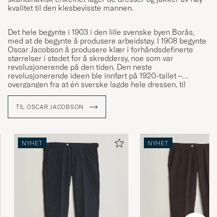
kvalitet til den klesbevisste mannen.
Det hele begynte i 1903 i den lille svenske byen Borås,
med at de begynte å produsere arbeidstøy. I 1908 begynte
Oscar Jacobson å produsere klær i forhåndsdefinerte
størrelser i stedet for å skreddersy, noe som var
revolusjonerende på den tiden. Den neste
revolusjonerende ideen ble innført på 1920-tallet –
overgangen fra at én syerske lagde hele dressen, til
spesialisering på enkelte momenter i produksjonen. En
idé som har tatt varemerket til det kvalitetsnivået det har i
TIL OSCAR JACOBSON
dag.
NYHET
NYHET