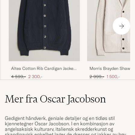
Morris Brayden Shawl 
Altea Cotton Rib Cardigan Jacket
White
Navy
Ordinær pris
Nedsatt pris
Ordinær pris
Nedsatt pris
2 999,-
1 500,-
4 599,-
2 300,-
Mer fra Oscar Jacobson
Gedigent håndverk, geniale detaljer og en tidløs stil
kjennetegner Oscar Jacobson. I en kombinasjon av
angelsaksisk kulturarv, italiensk skredderkunst og
skandinavisk enkelhet lager de dresser og jakker av høy