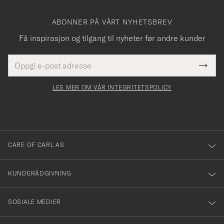
ABONNER PÅ VÅRT NYHETSBREV
Få inspirasjon og tilgang til nyheter før andre kunder
E-
Tack
Dette
postadresse
Submi
för
felt
Newsl
må
Form
LES MER OM VÅR INTEGRITETSPOLICY
att
fylles
du
i
anmälde
dig
till
CARE OF CARL AS
vårt
nyhetsbrev!
KUNDERÅDGIVNING
SOSIALE MEDIER