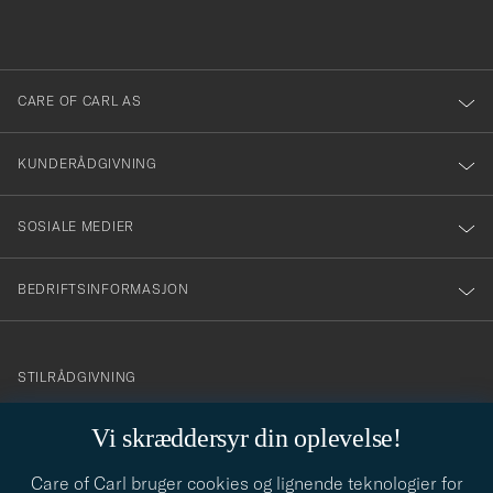
du
i
anmälde
dig
till
CARE OF CARL AS
vårt
nyhetsbrev!
KUNDERÅDGIVNING
SOSIALE MEDIER
BEDRIFTSINFORMASJON
info@careofcarl.no
STILRÅDGIVNING
Behøver du hjelp til å finne din personlige stil? Vi hjelper deg
Vi skræddersyr din oplevelse!
gjerne!
Care of Carl bruger cookies og lignende teknologier for
STILRÅDGIVNING