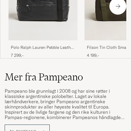
Polo Ralph Lauren Pebble Leather
Filson Tin Cloth Small 
Duffle Bag Svart
Otter Green
7 299,-
4 199,-
Mer fra Pampeano
Pampeano ble grunnlagt i 2008 og har sine røtter i
klassiske argentinske polobelter. Laget av lokale
lærhåndverkere, bringer Pampeano argentinske
skinnprodukter av aller høyeste kvalitet til Europa.
Inspirert av de livlige fargene og den rike kulturen i
Pampas-regionene, kombinerer Pampeanos håndlagde
belter tradisjonelt håndverk med avslappet eleganse.
Laget av vegetabilsk garvet skinn slitesterkt, naturlig og