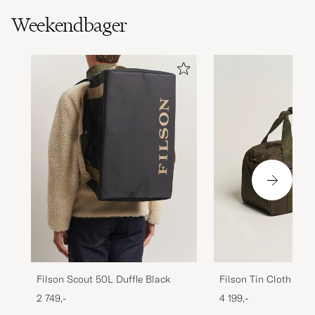
Weekendbager
Filson Scout 50L Duffle Black
Filson Tin Cloth Smal
Otter Green
2 749,-
4 199,-