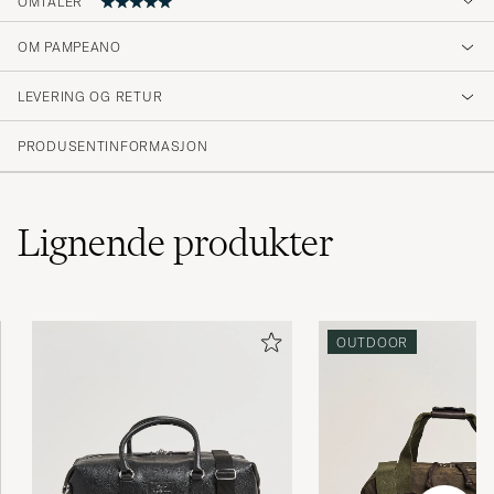
OMTALER
OM PAMPEANO
Kjempe fornøyd. Raskere levert skal man lete
lenge etter .
LEVERING OG RETUR
CATHRINE T
KJØPTE PÅ CAREOFCARL.NO
PRODUSENTINFORMASJON
Lignende
produkter
OUTDOOR