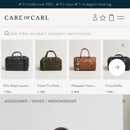
✔
Fri frakt over 499,-
✔
Fri retur
✔
1–4 dagers levering
Søk
Polo Ralph Lauren
Filson Tin Cloth
Pampeano Varon
FilsonDuffle
Pebble Leather
Small Duffle Otter
Small Leather
MediumNavy
7 299,-
4 199,-
5 299,-
7 299,-
Duffle Bag Svart
Green
Weekend Bag Tan
ASSESOARER
/
VESKER
/
WEEKENDBAGER