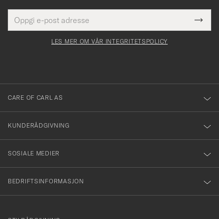
E-
Tack
Dette
postadresse
Submi
för
felt
Newsl
må
Form
LES MER OM VÅR INTEGRITETSPOLICY
att
fylles
du
i
anmälde
dig
till
CARE OF CARL AS
vårt
nyhetsbrev!
KUNDERÅDGIVNING
SOSIALE MEDIER
BEDRIFTSINFORMASJON
info@careofcarl.no