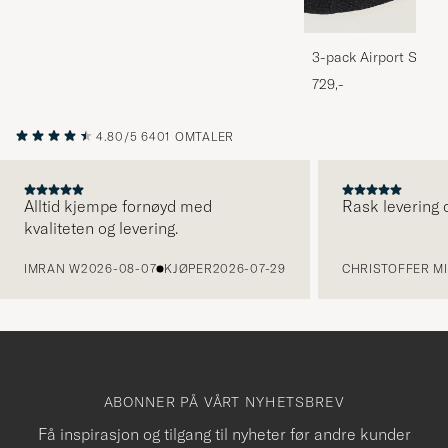
3-pack Airport Socks
Melange
729,-
4.80/5
6401 OMTALER
Alltid kjempe fornøyd med
Rask levering o
kvaliteten og levering.
FORRIGE
IMRAN W
2026-08-07
KJØPER
2026-07-29
CHRISTOFFER MI
ABONNER PÅ VÅRT NYHETSBREV
Få inspirasjon og tilgang til nyheter før andre kunder