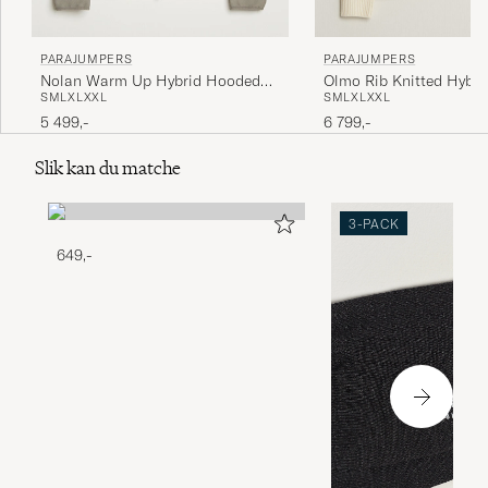
PARAJUMPERS
PARAJUMPERS
Nolan Warm Up Hybrid Hooded
Olmo Rib Knitted Hybri
S
M
L
XL
XXL
S
M
L
XL
XXL
Jacket Nowhere
Warm Ivory
5 499,-
6 799,-
Slik kan du matche
3-PACK
649,-