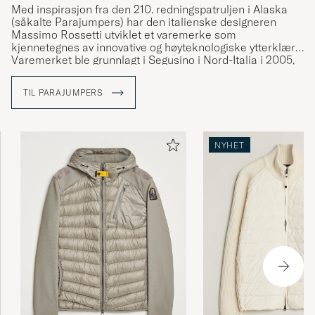
Med inspirasjon fra den 210. redningspatruljen i Alaska
(såkalte Parajumpers) har den italienske designeren
Massimo Rossetti utviklet et varemerke som
kjennetegnes av innovative og høyteknologiske ytterklær.
Varemerket ble grunnlagt i Segusino i Nord-Italia i 2005,
og har siden den gang blitt synonymt med jakker av høy
kvalitet. Mange av jakkenes detaljer har tydelig kobling til
TIL PARAJUMPERS
det tøffe miljøet som den 210. redningspatruljen ferdes i,
for eksempel den gule kneppingen ved kragen og
karabinkroken du ser på flere av modellene.
NYHET