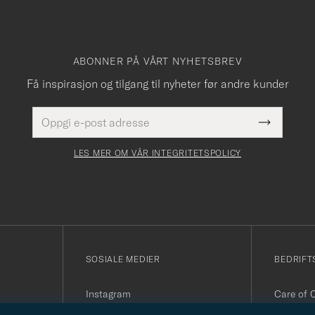
ABONNER PÅ VÅRT NYHETSBREV
Få inspirasjon og tilgang til nyheter før andre kunder
E-
Dette
postadresse
Submit
felt
Newslette
må
Form
LES MER OM VÅR INTEGRITETSPOLICY
fylles
i
SOSIALE MEDIER
BEDRIFT
Instagram
Care of 
Facebook
Organisa