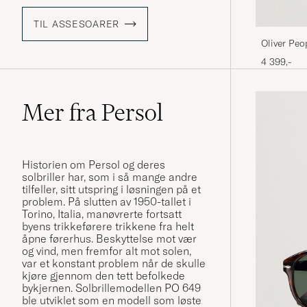
TIL ASSESOARER
Oliver Peo
Black/Mid
4 399,-
Mer fra Persol
Historien om Persol og deres
solbriller har, som i så mange andre
tilfeller, sitt utspring i løsningen på et
problem. På slutten av 1950-tallet i
Torino, Italia, manøvrerte fortsatt
byens trikkeførere trikkene fra helt
åpne førerhus. Beskyttelse mot vær
og vind, men fremfor alt mot solen,
var et konstant problem når de skulle
kjøre gjennom den tett befolkede
bykjernen. Solbrillemodellen PO 649
ble utviklet som en modell som løste