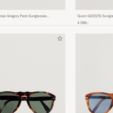
ples Gregory Peck Sunglasses
Gucci GG1221S Sungla
night
4 599,-