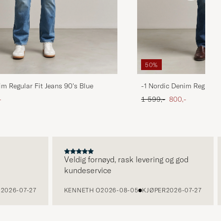
50%
im Regular Fit Jeans 90's Blue
-1 Nordic Denim Regular 
att pris
Ordinær pris
Nedsatt pris
-
1 599,-
800,-
Veldig fornøyd, rask levering og god
kundeservice
26-07-27
KENNETH O
2026-08-05
KJØPER
2026-07-27