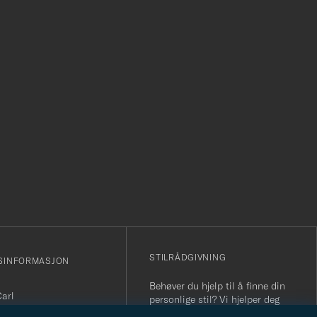
r
STILRÅDGIVNING
SINFORMASJON
Behøver du hjelp til å finne din
Carl
personlige stil? Vi hjelper deg
sjonsnummer: 931 442
gjerne!