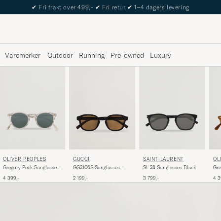
✔
Fri frakt over 499,-
✔
Fri retur
✔
1–4 dagers levering
Varemerker
Outdoor
Running
Pre-owned
Luxury
OLIVER PEOPLES
SAINT LAURENT
OL
GUCCI
Gregory Peck Sunglasses
SL 28 Sunglasses Black
Gre
GG2106S Sunglasses
Crystal/Indigo
Sem
Havana
4 399,-
3 799,-
4 3
2 199,-
Photochromic
Pho