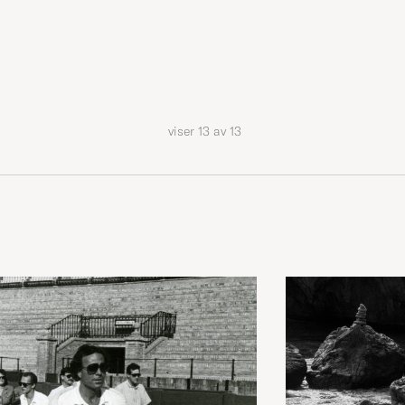
viser
13
av
13