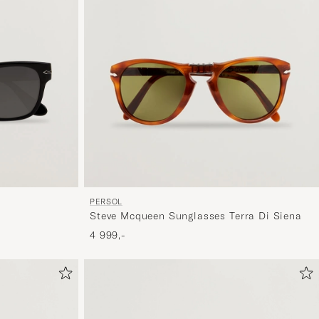
og
opplev
et
mer
håndpluk
utvalg
til
deg.
PERSOL
Steve Mcqueen Sunglasses Terra Di Siena
4 999,-