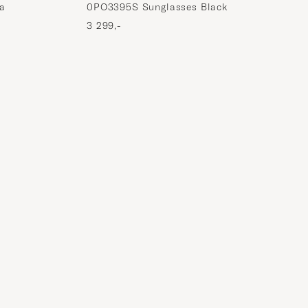
a
0PO3395S Sunglasses Black
3 299,-