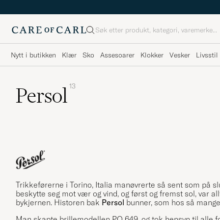
Søk
Nytt i butikken
Klær
Sko
Assesoarer
Klokker
Vesker
Livsstil
13
Persol
Trikkeførerne i Torino, Italia manøvrerte så sent som på slu
beskytte seg mot vær og vind, og først og fremst sol, var a
bykjernen. Historen bak
Persol
bunner, som hos så mange a
Man skapte brillemodellen PO 649, og tok hensyn til alle f