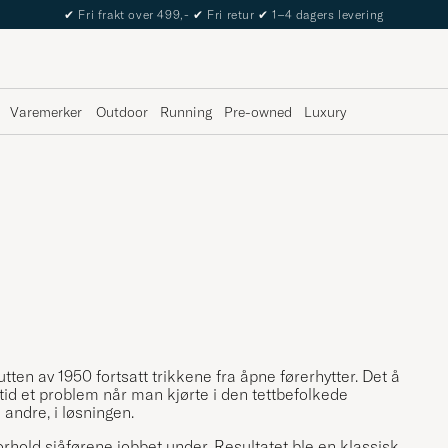
✔
Fri frakt over 499,-
✔
Fri retur
✔
1–4 dagers levering
Varemerker
Outdoor
Running
Pre-owned
Luxury
tten av 1950 fortsatt trikkene fra åpne førerhytter. Det å
lltid et problem når man kjørte i den tettbefolkede
ndre, i løsningen.
orhold sjåførene jobbet under. Resultatet ble en klassisk