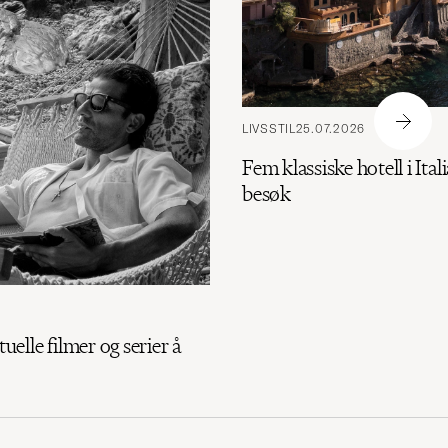
LIVSSTIL
25.07.2026
Fem klassiske hotell i Itali
besøk
tuelle filmer og serier å