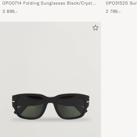
0PO0714 Folding Sunglasses Black/Crystal
0PO3152S Sun
Green
3 899,-
2 799,-