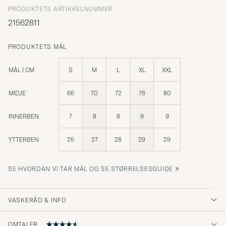
PRODUKTETS ARTIKKELNUMMER
21562811
PRODUKTETS MÅL
MÅL I CM
S
M
L
XL
XXL
MIDJE
66
70
72
76
80
INNERBEN
7
8
8
9
9
YTTERBEN
25
27
28
29
29
»
SE HVORDAN VI TAR MÅL OG SE STØRRELSESGUIDE
VASKERÅD & INFO
OMTALER