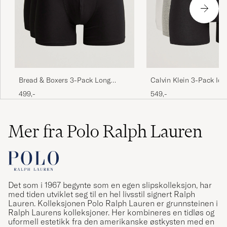
MARISKA V
KJØPTE PÅ CAREOFCARL.COM
Dårlig service man ikke kan returnere en vare
som ikke passer, fordi man har brudt
forsegling på æsken. Her handler jeg aldrig
Bread & Boxers 3-Pack Long
Calvin Klein 3-Pack Ic
mere.
Boxer Brief Black
Stretch Boxer Brief
499,-
549,-
RIKKE M
KJØPTE PÅ CAREOFCARL.DK
White/Black/Grey
Mer fra Polo Ralph Lauren
Rask levering. Meget behagelige truser.
MAGNE M
KJØPTE PÅ CAREOFCARL.NO
Det som i 1967 begynte som en egen slipskolleksjon, har
med tiden utviklet seg til en hel livsstil signert Ralph
Sønnen min er kjempe fornøyd 😊
Lauren. Kolleksjonen Polo Ralph Lauren er grunnsteinen i
Ralph Laurens kolleksjoner. Her kombineres en tidløs og
MICHELLO H
KJØPTE PÅ CAREOFCARL.NO
uformell estetikk fra den amerikanske østkysten med en