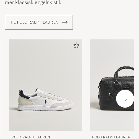
mer klassisk engelsk stil.
All good thank you
TIL POLO RALPH LAUREN
ARNAUD C
KJØPTE PÅ CAREOFCARL.COM
Passar utmärkt
ANNELIE J
KJØPTE PÅ CAREOFCARL.SE
Hat alles wunderbar geklappt!
BETTINA K
KJØPTE PÅ CAREOFCARL.DE
Everything is fine
THOMAS B
KJØPTE PÅ CAREOFCARL.COM
POLO RALPH LAUREN
POLO RALPH LAUREN