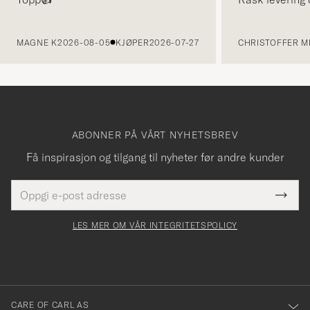
FORRIGE
MAGNE K
2026-08-05
KJØPER
2026-07-27
CHRISTOFFER MI
ABONNER PÅ VÅRT NYHETSBREV
Få inspirasjon og tilgang til nyheter før andre kunder
E-
Tack
Dette
postadresse
Submi
för
felt
Newsl
må
Form
LES MER OM VÅR INTEGRITETSPOLICY
att
fylles
du
i
anmälde
dig
till
CARE OF CARL AS