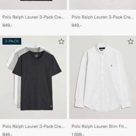
Bra! De er ikke spesielt store i størrelsen, så
jeg bestilte en str. større enn normalt, og de
passet.
Polo Ralph Lauren 3-Pack Crew
Polo Ralph Lauren 3-Pack Crew
Neck T-Shirt Black
Neck T-Shirt Navy/Light
849,-
849,-
UNN M
KJØPTE PÅ CAREOFCARL.NO
Navy/Elite Blue
3-PACK
Perfekt! Thank you!
MARCO S
KJØPTE PÅ CAREOFCARL.DE
Perfekt ! Passa som en Smäck 👌
MARKUS E
KJØPTE PÅ CAREOFCARL.SE
Snygga och sköna kalsonger!
Polo Ralph Lauren 3-Pack Crew
Polo Ralph Lauren Slim Fit
Rekommenderar helt klart! Tack för utbud!
Neck T-Shirt
Shirt Oxford White
849,-
1 699,-