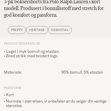
3-pk boksershorts fra Polo Ralph Lauren i kort
modell. Produsert i bomullsstoff med stretch for
god komfort og passform.
PREPPY
HERITAGE
ESSENTIAL
PRODUKTBESKRIVELSE
• Laget i myk bomull og elastan.
• Bred strikk med brodert logo.
Materiale:
95% bomull, 5% elastan
PASSFORM
Kort
Normale i størrelsen, vi anbefaler at du velger din vanlige
størrelse.