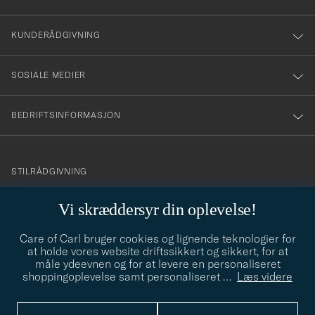
vårt
nyhetsbrev!
KUNDERÅDGIVNING
SOSIALE MEDIER
BEDRIFTSINFORMASJON
info@careofcarl.no
STILRÅDGIVNING
Behøver du hjelp til å finne din personlige stil? Vi hjelper deg
Vi skræddersyr din oplevelse!
gjerne!
Care of Carl bruger cookies og lignende teknologier for
STILRÅDGIVNING
at holde vores website driftssikkert og sikkert, for at
måle ydeevnen og for at levere en personaliseret
shoppingoplevelse samt personaliseret
…
Læs videre
© Care of Carl 2026