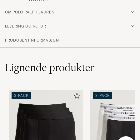
4.7
OM POLO RALPH LAUREN
LEVERING OG RETUR
(137 Vurdering)
(107)
PRODUSENTINFORMASJON
(22)
(3)
(1)
(4)
Lignende
produkter
Det är väldigt sköna och perfekt julklapp till
3-PACK
3-PACK
sin pojkvän!
HILMA K
KJØPTE PÅ CAREOFCARL.SE
Snelle levering, prima prijs.