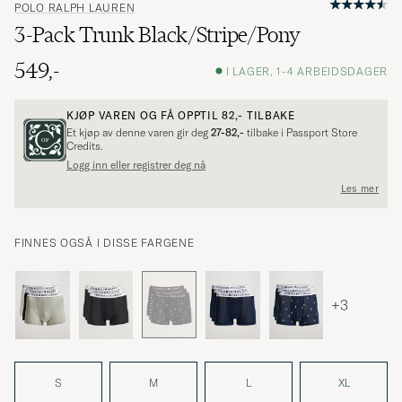
POLO RALPH LAUREN
3-Pack Trunk Black/Stripe/Pony
549,-
I LAGER, 1-4 ARBEIDSDAGER
KJØP VAREN OG FÅ OPPTIL
82,-
TILBAKE
Et kjøp av denne varen gir deg
27-82,-
tilbake i Passport Store
Credits.
Logg inn eller registrer deg nå
Les mer
FINNES OGSÅ I DISSE FARGENE
+3
S
M
L
XL