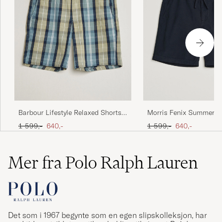
Barbour Lifestyle Relaxed Shorts
Morris Fenix Summer C
Highland Loch
Dark Blue
Ordinær pris
Nedsatt pris
Ordinær pris
Nedsatt pris
1 599,-
640,-
1 599,-
640,-
Mer fra Polo Ralph Lauren
Det som i 1967 begynte som en egen slipskolleksjon, har