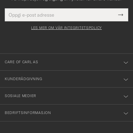
E-
Tack
Dette
postadresse
Submi
för
felt
Newsl
må
Form
LES MER OM VÅR INTEGRITETSPOLICY
att
fylles
du
i
anmälde
dig
till
CARE OF CARL AS
vårt
nyhetsbrev!
KUNDERÅDGIVNING
SOSIALE MEDIER
BEDRIFTSINFORMASJON