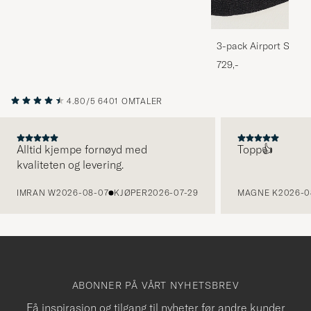
3-pack Airport Socks
Melange
729,-
4.80/5
6401 OMTALER
Alltid kjempe fornøyd med
Topp👍
kvaliteten og levering.
FORRIGE
IMRAN W
2026-08-07
KJØPER
2026-07-29
MAGNE K
2026-0
ABONNER PÅ VÅRT NYHETSBREV
Få inspirasjon og tilgang til nyheter før andre kunder