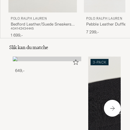
POLO RALPH LAUREN
POLO RALPH LAUREN
Pebble Leather Duffle B
Bedford Leather/Suede Sneakers
40
41
42
43
44
45
Multi
7 299,-
1 699,-
Slik kan du matche
3-PACK
649,-