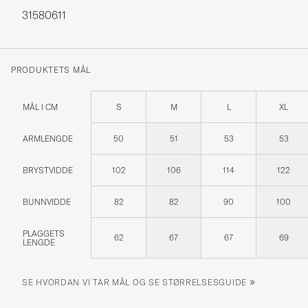
31580611
PRODUKTETS MÅL
MÅL I CM
S
M
L
XL
ARMLENGDE
50
51
53
53
BRYSTVIDDE
102
106
114
122
BUNNVIDDE
82
82
90
100
PLAGGETS
62
67
67
69
LENGDE
»
SE HVORDAN VI TAR MÅL OG SE STØRRELSESGUIDE