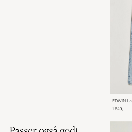
EDWIN Loo
1 849,-
Passer også godt