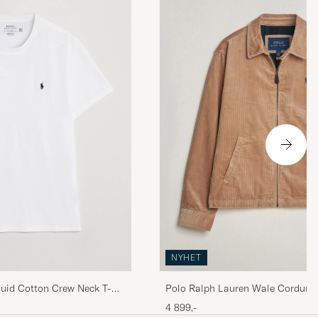
NYHET
quid Cotton Crew Neck T-
Polo Ralph Lauren Wale Corduro
Vintage Khaki
4 899,-