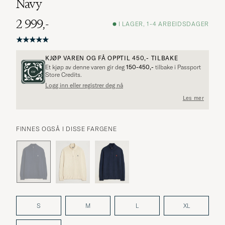
Navy
2 999,-
I LAGER, 1-4 ARBEIDSDAGER
KJØP VAREN OG FÅ OPPTIL
450,-
TILBAKE
Et kjøp av denne varen gir deg
150-450,-
tilbake i Passport
Store Credits.
Logg inn eller registrer deg nå
Les mer
FINNES OGSÅ I DISSE FARGENE
S
M
L
XL