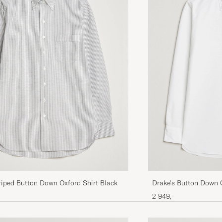
Supernöjd perfekt i storlek. Snabb hantering, återkom
LENA L
KJØPTE PÅ CAREOFCARL.SE
Polo som alltid fint matrial och perfekt sömmnad
ARNE L
KJØPTE PÅ CAREOFCARL.SE
👍👍👍👍👍👍👍👍👍👍👍👍👍👍
KRZYSZTOF W
KJØPTE PÅ CAREOFCARL.DE
Jättefin Oxfordskjorta i en härlig ”vintage” bomullskvalit
köpte två!
riped Button Down Oxford Shirt Black
Drake's Button Down 
2 949,-
OLLE E
KJØPTE PÅ CAREOFCARL.SE