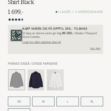
Shirt Black
1 699,-
I LAGER, 1-4 ARBEIDSDAGER
KJØP VAREN OG FÅ OPPTIL
255,-
TILBAKE
Et kjøp av denne varen gir deg
85-255,-
tilbake i Passport
Store Credits.
Logg inn eller registrer deg nå
Les mer
FINNES OGSÅ I DISSE FARGENE
XS
M
L
XL
Modellen på bildet er 189 cm høy, veier 76 kg og viser her størrelse