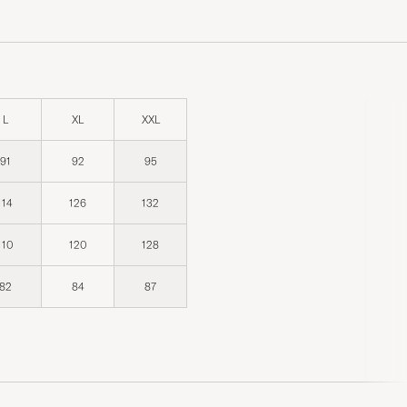
L
XL
XXL
91
92
95
114
126
132
110
120
128
82
84
87