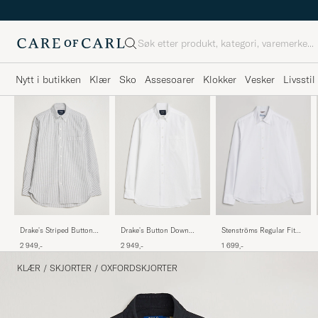
Søk
Nytt i butikken
Klær
Sko
Assesoarer
Klokker
Vesker
Livsstil
Drake's Striped Button
Drake's Button Down
Stenströms Regular Fit
Down Oxford Shirt Black
Oxford Shirt White
Oxford Shirt White
2 949,-
2 949,-
1 699,-
KLÆR
/
SKJORTER
/
OXFORDSKJORTER