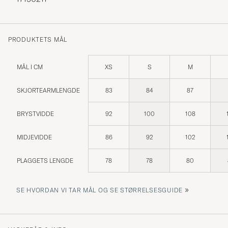
PRODUKTETS MÅL
MÅL I CM
XS
S
M
SKJORTEARMLENGDE
83
84
87
BRYSTVIDDE
92
100
108
MIDJEVIDDE
86
92
102
PLAGGETS LENGDE
78
78
80
»
SE HVORDAN VI TAR MÅL OG SE STØRRELSESGUIDE