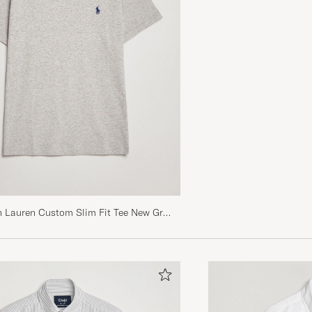
Bra service
JEFERSON B
KJØPTE PÅ CAREOFCARL.NO
Sånn som det skal være
SIGURD ARTHUR EILERTSEN J
KJØPTE PÅ CAREOFCARL.NO
snabbt och smidigt!
LINUS F
KJØPTE PÅ CAREOFCARL.SE
h Lauren Custom Slim Fit Tee New Grey
Väldigt fin passform.
MIKAEL S
KJØPTE PÅ CAREOFCARL.SE