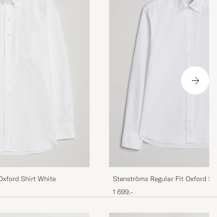
mer
et! Glad att Jag
Oxford Shirt White
Stenströms Regular Fit Oxford Sh
1 699,-