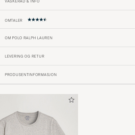
VASKERÅD & INFO
OMTALER
OM POLO RALPH LAUREN
4.8
LEVERING OG RETUR
(45 Vurdering)
PRODUSENTINFORMASJON
(37)
(6)
(2)
(0)
(0)
Jättesnygg
CECILIA H
KJØPTE PÅ CAREOFCARL.SE