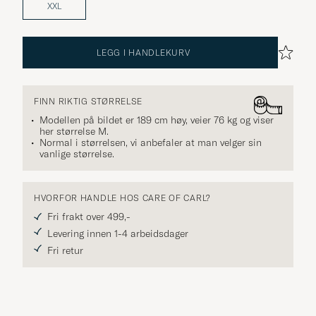
M.
XXL
LEGG I HANDLEKURV
FINN RIKTIG STØRRELSE
Modellen på bildet er 189 cm høy, veier 76 kg og viser
her størrelse
M
.
Normal i størrelsen, vi anbefaler at man velger sin
vanlige størrelse.
HVORFOR HANDLE HOS CARE OF CARL?
Fri frakt over 499,-
Levering innen 1-4 arbeidsdager
Fri retur