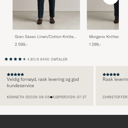
Gran Sasso Linen/Cotton Knitted
Morgano Knitted Cot
Striped T-Shirt Red/White
Shirt Light Blue
2 599,-
1 299,-
4.80/5
6400 OMTALER
Veldig fornøyd, rask levering og god
Rask leverin
kundeservice
FORRIGE
KENNETH O
2026-08-05
KJØPER
2026-07-27
CHRISTOFFER 