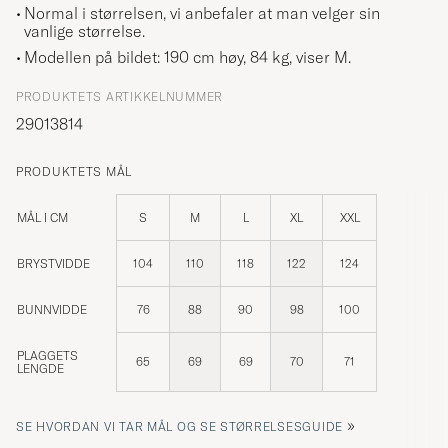
Normal i størrelsen, vi anbefaler at man velger sin
vanlige størrelse.
Modellen på bildet: 190 cm høy, 84 kg, viser
M
.
PRODUKTETS ARTIKKELNUMMER
29013814
PRODUKTETS MÅL
MÅL I CM
S
M
L
XL
XXL
BRYSTVIDDE
104
110
118
122
124
BUNNVIDDE
76
88
90
98
100
PLAGGETS
65
69
69
70
71
LENGDE
»
SE HVORDAN VI TAR MÅL OG SE STØRRELSESGUIDE