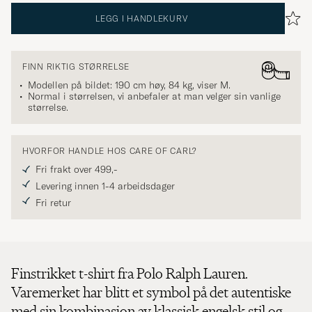
LEGG I HANDLEKURV
FINN RIKTIG STØRRELSE
Modellen på bildet: 190 cm høy, 84 kg, viser
M
.
Normal i størrelsen, vi anbefaler at man velger sin vanlige
størrelse.
HVORFOR HANDLE HOS CARE OF CARL?
Fri frakt over 499,-
Levering innen 1-4 arbeidsdager
Fri retur
Finstrikket t-shirt fra Polo Ralph Lauren.
Varemerket har blitt et symbol på det autentiske
med sin kombinasjon av klassisk engelsk stil og