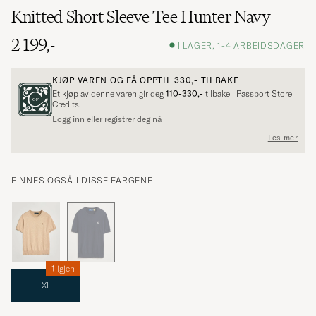
Knitted Short Sleeve Tee Hunter Navy
2 199,-
I LAGER, 1-4 ARBEIDSDAGER
KJØP VAREN OG FÅ OPPTIL
330,-
TILBAKE
Et kjøp av denne varen gir deg
110-330,-
tilbake i Passport Store
Credits.
Logg inn eller registrer deg nå
Les mer
FINNES OGSÅ I DISSE FARGENE
1 igjen
XL