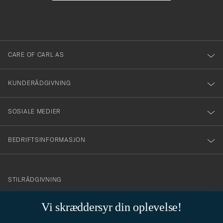
att
fylles
du
i
anmälde
dig
till
CARE OF CARL AS
vårt
nyhetsbrev!
KUNDERÅDGIVNING
SOSIALE MEDIER
BEDRIFTSINFORMASJON
info@careofcarl.no
STILRÅDGIVNING
Behøver du hjelp til å finne din personlige stil? Vi hjelper deg
Vi skræddersyr din oplevelse!
gjerne!