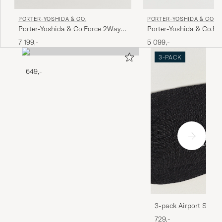
PORTER-YOSHIDA & CO.
PORTER-YOSHIDA & CO.
Porter-Yoshida & Co.Force 2Way
Porter-Yoshida & Co.Fo
Tote BagOlive Drab
Shoulder BagNavy
7 199,-
5 099,-
3-PACK
649,-
3-pack Airport Socks
Melange
729,-