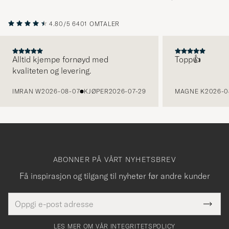
4.80/5
6401 OMTALER
Alltid kjempe fornøyd med
Topp👍
kvaliteten og levering.
FORRIGE
IMRAN W
2026-08-07
KJØPER
2026-07-29
MAGNE K
2026-0
ABONNER PÅ VÅRT NYHETSBREV
Få inspirasjon og tilgang til nyheter før andre kunder
E-
Tack
Dette
postadresse
Submi
för
felt
Newsl
må
Form
LES MER OM VÅR INTEGRITETSPOLICY