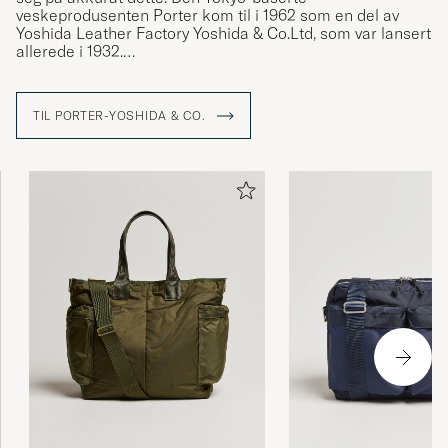
veskeprodusenten Porter kom til i 1962 som en del av
Yoshida Leather Factory Yoshida & Co.Ltd, som var lansert
allerede i 1932.
Alle produkter som har merket Porter-Yoshida & Co.
produserer i Japan av funksjonelle materialer, først og
TIL PORTER-YOSHIDA & CO.
fremst nylon. Veskene tåler ytre påvirkning som fuktighet
og smuss, men også raske forandringer i trender. Alltid
med gjennomtenkte detaljer og gode løsninger.