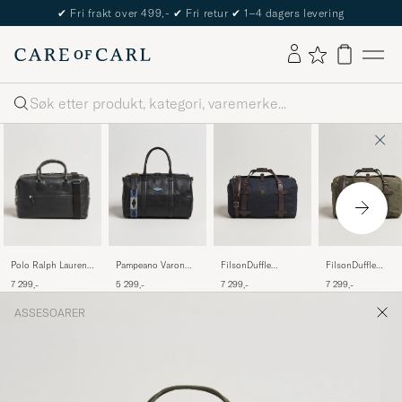
✔
Fri frakt over 499,-
✔
Fri retur
✔
1–4 dagers levering
Søk
Polo Ralph Lauren
Pampeano Varon
FilsonDuffle
FilsonDuffle
Pebble Leather
Small Leather
MediumNavy
MediumOtter Gree
7 299,-
5 299,-
7 299,-
7 299,-
Duffle Bag Svart
Weekend Bag Black
ASSESOARER