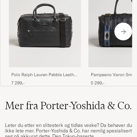
Polo Ralph Lauren Pebble Leather
Pampeano Varon Small
Duffle Bag Svart
Weekend Bag Black
7 299,-
5 299,-
Mer fra Porter-Yoshida & Co.
Leter du etter en slitesterk og tidløs veske? Da behøver du
ikke lete mer. Porter-Yoshida & Co. har nemlig spesialisert
seg på akkurat dette. Den Tokyo-baserte