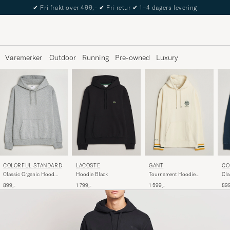
The Care of Carl Passport
Varemerker
Outdoor
Running
Pre-owned
Luxury
COLORFUL STANDARD
LACOSTE
CO
GANT
Classic Organic Hood
Hoodie Black
Cla
Tournament Hoodie
Heather Grey
Nav
Cream
899,-
1 799,-
899
1 599,-