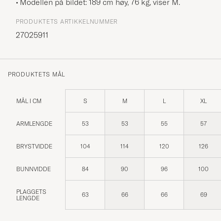
Modellen på bildet: 189 cm høy, 76 kg, viser
M
.
PRODUKTETS ARTIKKELNUMMER
27025911
PRODUKTETS MÅL
MÅL I CM
S
M
L
XL
ARMLENGDE
53
53
55
57
BRYSTVIDDE
104
114
120
126
BUNNVIDDE
84
90
96
100
PLAGGETS
63
66
66
69
LENGDE