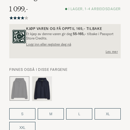
1 099,-
I LAGER, 1-4 ARBEIDSDAGER
KJØP VAREN OG FÅ OPPTIL
165,-
TILBAKE
Et kjøp av denne varen gir deg
55-165,-
tilbake i Passport
Store Credits.
Logg inn eller registrer deg nå
Les mer
FINNES OGSÅ I DISSE FARGENE
S
M
L
XL
XXL