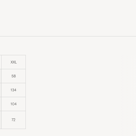
XXL
58
134
104
72