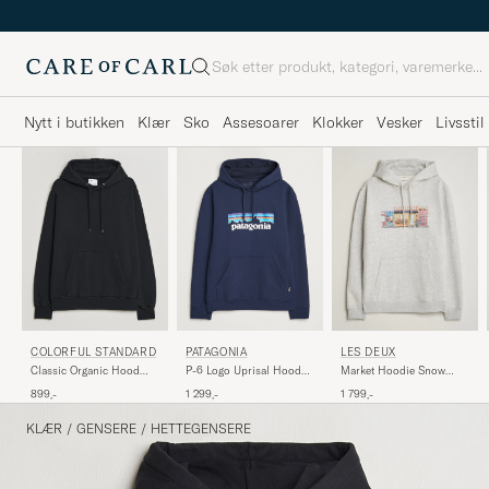
Søk
Nytt i butikken
Klær
Sko
Assesoarer
Klokker
Vesker
Livsstil
COLORFUL STANDARD
PATAGONIA
LES DEUX
Classic Organic Hood
P-6 Logo Uprisal Hoody
Market Hoodie Snow
Deep Black
New Navy
Melange
899,-
1 299,-
1 799,-
KLÆR
/
GENSERE
/
HETTEGENSERE