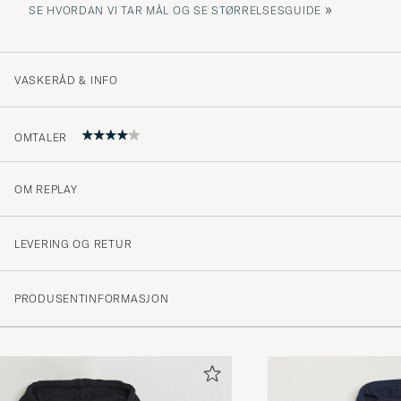
»
SE HVORDAN VI TAR MÅL OG SE STØRRELSESGUIDE
VASKERÅD & INFO
OMTALER
OM REPLAY
Jag är besviken, tycker tröjan satt dåligt och är alldeles
MAGNUS L
KJØPTE PÅ CAREOFCARL.NO
LEVERING OG RETUR
PRODUSENTINFORMASJON
Skitsnygg
ROBIN T
KJØPTE PÅ CAREOFCARL.SE
Bra material dock liten i storleken