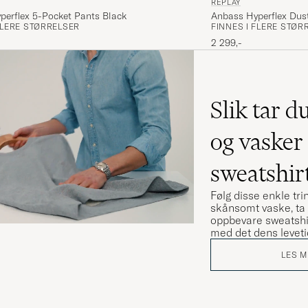
REPLAY
perflex 5-Pocket Pants Black
Anbass Hyperflex Dus
FLERE STØRRELSER
FINNES I FLERE STØR
2 299,-
Slik tar d
og vasker
sweatshir
Følg disse enkle tri
skånsomt vaske, ta 
oppbevare sweatshir
med det dens leveti
LES M