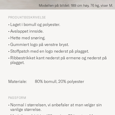
Modellen på bildet: 189 cm høy, 76 kg, viser M.
PRODUKTBESKRIVELSE
Laget i bomull og polyester.
Avslappet innside.
Hette med snøring.
Gummiert logo på venstre bryst.
Stoffpatch med en logo nederst på plagget.
Ribbestrikket kant nederst på ermene og nederst på
plagget.
Materiale:
80% bomull, 20% polyester
PASSFORM
Normal i størrelsen, vi anbefaler at man velger sin
vanlige størrelse.