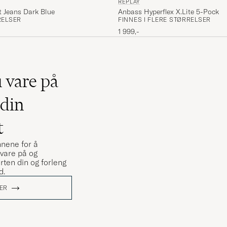
REPLAY
Anbass Hyperflex X.Lite 5-Pocket
t Jeans Dark Blue
FINNES I FLERE STØRRELSER
RELSER
1 999,-
u vare på
 din
t
nnene for å
vare på og
ten din og forleng
d.
ER