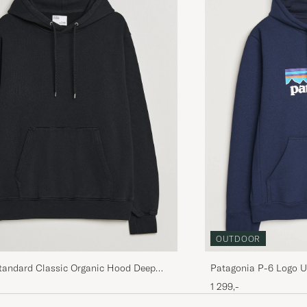
DENIZ K
KJØPTE PÅ CAREOFCARL.SE
OUTDOOR
Standard Classic Organic Hood Deep
Patagonia P-6 Logo U
1 299,-