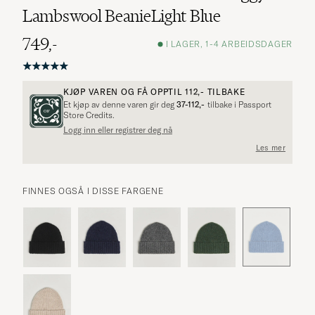
Lambswool BeanieLight Blue
749,-
I LAGER, 1-4 ARBEIDSDAGER
KJØP VAREN OG FÅ OPPTIL
112,-
TILBAKE
Et kjøp av denne varen gir deg
37-112,-
tilbake i Passport
Store Credits.
Logg inn eller registrer deg nå
Les mer
FINNES OGSÅ I DISSE FARGENE