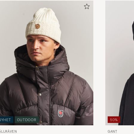
50%
NYHET
OUTDOOR
GANT
JÄLLRÄVEN