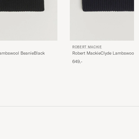
ROBERT MACKIE
Lambswool BeanieBlack
Robert MackieClyde Lambswool 
649,-