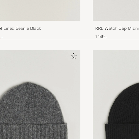
 Lined Beanie Black
RRL Watch Cap Midni
is
satt pris
,-
1 149,-