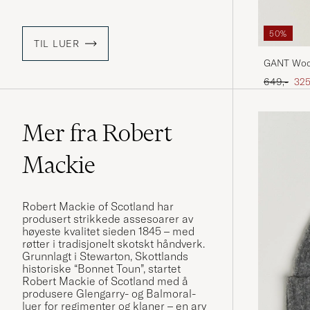
50%
TIL LUER
GANT Wool
Ordinær pr
Ned
649,-
325
Mer fra Robert
Mackie
Robert Mackie of Scotland har
produsert strikkede assesoarer av
høyeste kvalitet sieden 1845 – med
røtter i tradisjonelt skotskt håndverk.
Grunnlagt i Stewarton, Skottlands
historiske “Bonnet Toun”, startet
Robert Mackie of Scotland med å
produsere Glengarry- og Balmoral-
luer for regimenter og klaner – en arv