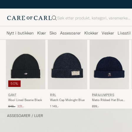
Søk
Nytt i butikken
Klær
Sko
Assesoarer
Klokker
Vesker
Livsstil
50%
GANT
RRL
PARAJUMPERS
Wool Lined Beanie Black
Watch Cap Midnight Blue
Matio Ribbed Hat Blue
Navy
Ordinær pris
Nedsatt pris
649,-
325,-
1 149,-
899,-
ASSESOARER
/
LUER