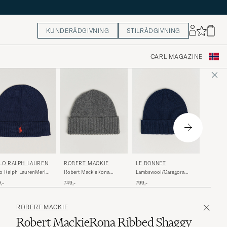
KUNDERÅDGIVNING
STILRÅDGIVNING
CARL MAGAZINE
J.LIND
LO RALPH LAUREN
LE BONNET
ROBERT MACKIE
Merino 
o Ralph LaurenMerino
Lambswool/Caregora
Robert MackieRona
nieHunter Navy
Beanie Midnight
Ribbed Shaggy
699,-
,-
799,-
749,-
Lambswool BeanieDark
Grey
ROBERT MACKIE
Robert MackieRona Ribbed Shaggy