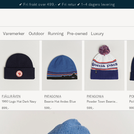
The Care of Carl Passport
Varemerker
Outdoor
Running
Pre-owned
Luxury
PO
FJÄLLRÄVEN
PATAGONIA
PATAGONIA
Pol
1960 Logo Hat Dark Navy
Beanie Hat Andes Blue
Powder Town Beanie
Bea
Viking Blue
999
899,-
599,-
599,-