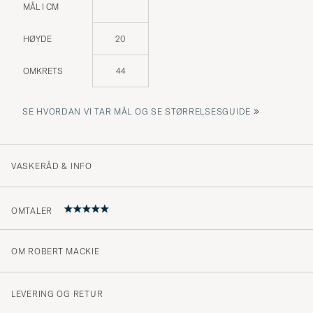
MÅL I CM
HØYDE
20
OMKRETS
44
»
SE HVORDAN VI TAR MÅL OG SE STØRRELSESGUIDE
VASKERÅD & INFO
OMTALER
OM ROBERT MACKIE
Riktigt fint
AMIR N
KJØPTE PÅ CAREOFCARL.SE
LEVERING OG RETUR