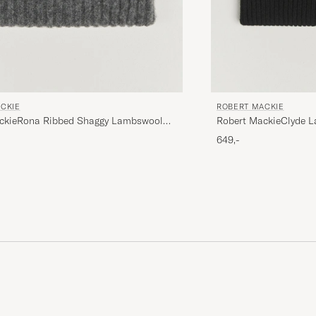
CKIE
ROBERT MACKIE
ckieRona Ribbed Shaggy Lambswool
Robert MackieClyde 
k Grey
649,-