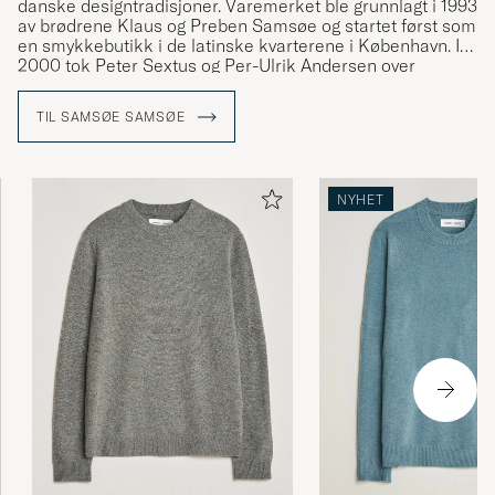
danske designtradisjoner. Varemerket ble grunnlagt i 1993
av brødrene Klaus og Preben Samsøe og startet først som
en smykkebutikk i de latinske kvarterene i København. I
2000 tok Peter Sextus og Per-Ulrik Andersen over
ansvaret for varemerket og forvandlet det til et
internasjonalt kjent motehus. Samsøe Samsøe finner sin
TIL SAMSØE SAMSØE
inspirasjon i hverdagen og designer allsidige plagg i myke
snitt.
NYHET