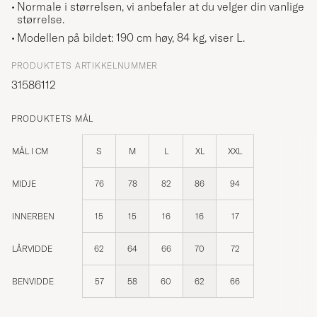
Normale i størrelsen, vi anbefaler at du velger din vanlige
størrelse.
Modellen på bildet: 190 cm høy, 84 kg, viser
L
.
PRODUKTETS ARTIKKELNUMMER
31586112
PRODUKTETS MÅL
MÅL I CM
S
M
L
XL
XXL
MIDJE
76
78
82
86
94
INNERBEN
15
15
16
16
17
LÅRVIDDE
62
64
66
70
72
BENVIDDE
57
58
60
62
66