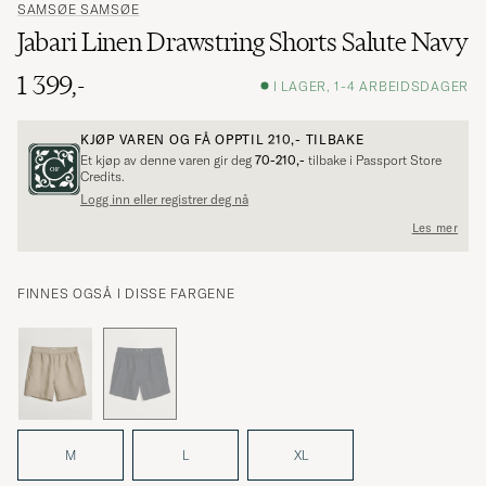
SAMSØE SAMSØE
Jabari Linen Drawstring Shorts Salute Navy
1 399,-
I LAGER, 1-4 ARBEIDSDAGER
KJØP VAREN OG FÅ OPPTIL
210,-
TILBAKE
Et kjøp av denne varen gir deg
70-210,-
tilbake i Passport Store
Credits.
Logg inn eller registrer deg nå
Les mer
FINNES OGSÅ I DISSE FARGENE
M
L
XL