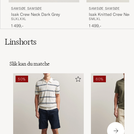
SAMSØE SAMSØE
SAMSØE SAMSØE
Isak Crew Neck Dark Grey
Isak Knitted Crew Neck
S
L
XL
XXL
S
M
L
XL
Sea
1 499,-
1 499,-
Linshorts
Slik kan du matche
50%
60%