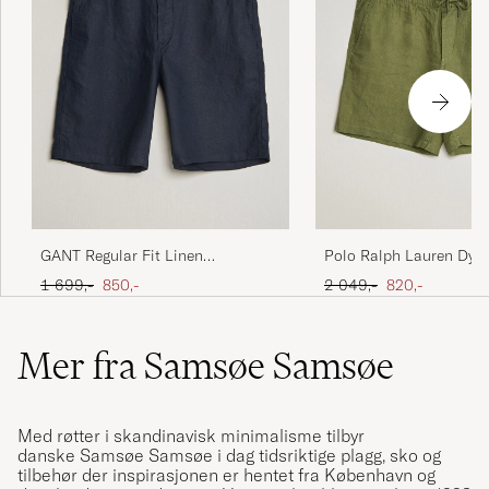
GANT Regular Fit Linen
Polo Ralph Lauren Dyed
Drawstring Shorts Evening Blue
Shorts Garden Trail
Ordinær pris
Nedsatt pris
Ordinær pris
Nedsatt pris
1 699,-
850,-
2 049,-
820,-
Mer fra Samsøe Samsøe
Med røtter i skandinavisk minimalisme tilbyr
danske
Samsøe Samsøe
i dag tidsriktige plagg, sko og
tilbehør der inspirasjonen er hentet fra København og