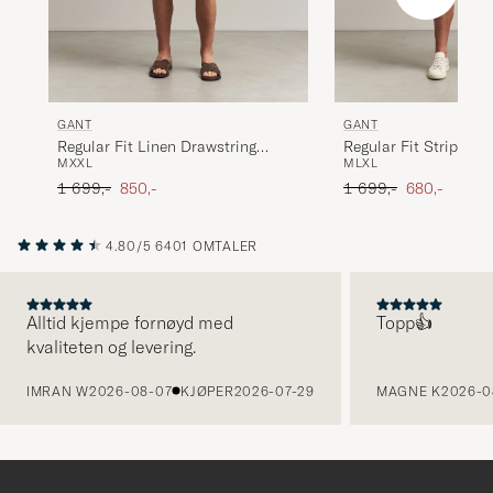
GANT
GANT
Regular Fit Linen Drawstring
Regular Fit Striped L
M
XXL
M
L
XL
Shorts Evening Blue
Drawstring Shorts Fa
Ordinær pris
Nedsatt pris
Ordinær pris
Nedsatt pris
1 699,-
850,-
1 699,-
680,-
4.80/5
6401 OMTALER
Alltid kjempe fornøyd med
Topp👍
kvaliteten og levering.
FORRIGE
IMRAN W
2026-08-07
KJØPER
2026-07-29
MAGNE K
2026-0