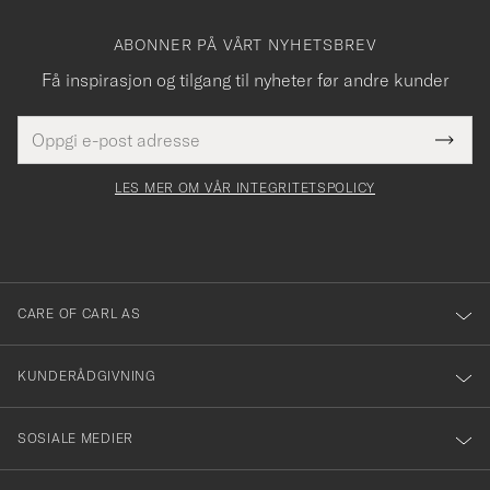
ABONNER PÅ VÅRT NYHETSBREV
Få inspirasjon og tilgang til nyheter før andre kunder
E-
Tack
Dette
postadresse
Submi
för
felt
Newsl
må
Form
LES MER OM VÅR INTEGRITETSPOLICY
att
fylles
du
i
anmälde
dig
till
CARE OF CARL AS
vårt
nyhetsbrev!
KUNDERÅDGIVNING
SOSIALE MEDIER