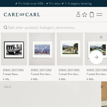
✔
Fri frakt over 499,-
✔
Fri retur
✔
1–4 dagers levering
Søk
SONIC EDITIONS
SONIC EDITIONS
SONIC EDITIONS
SONIC EDITION
Framed Steve
Framed Slim Aarons
Framed Slim Aarons
Framed Slim Aaro
McQueen 1963
Lounging in Verbier
Desert House Party
Poolside Gossip
4 199,-
6 999,-
6 999,-
6 999,-
SALG