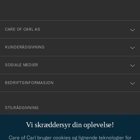
du
i
anmälde
dig
till
CARE OF CARL AS
vårt
nyhetsbrev!
KUNDERÅDGIVNING
SOSIALE MEDIER
BEDRIFTSINFORMASJON
info@careofcarl.no
STILRÅDGIVNING
Behøver du hjelp til å finne din personlige stil? Vi hjelper deg
Vi skræddersyr din oplevelse!
gjerne!
Care of Carl bruger cookies og lignende teknologier for
STILRÅDGIVNING