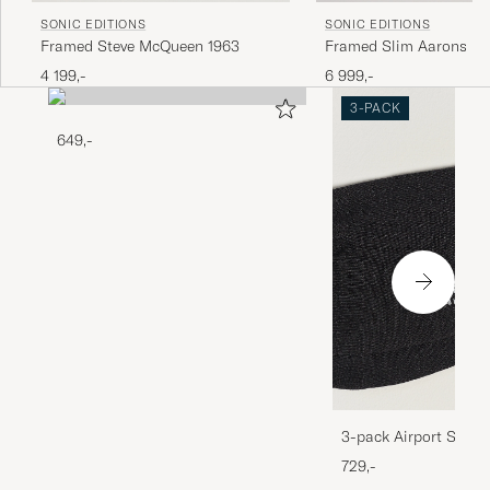
SONIC EDITIONS
SONIC EDITIONS
Framed Steve McQueen 1963
Framed Slim Aarons Lo
Verbier
4 199,-
6 999,-
3-PACK
649,-
3-pack Airport Socks
Melange
729,-