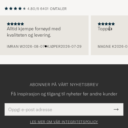
4.80/5
6401 OMTALER
Alltid kjempe fornøyd med
Topp👍
kvaliteten og levering.
FORRIGE
IMRAN W
2026-08-07
KJØPER
2026-07-29
MAGNE K
2026-0
ABONNER PÅ VÅRT NYHETSBREV
Få inspirasjon og tilgang til nyheter før andre kunder
E-
Tack
Dette
postadresse
Submi
för
felt
Newsl
må
Form
LES MER OM VÅR INTEGRITETSPOLICY
att
fylles