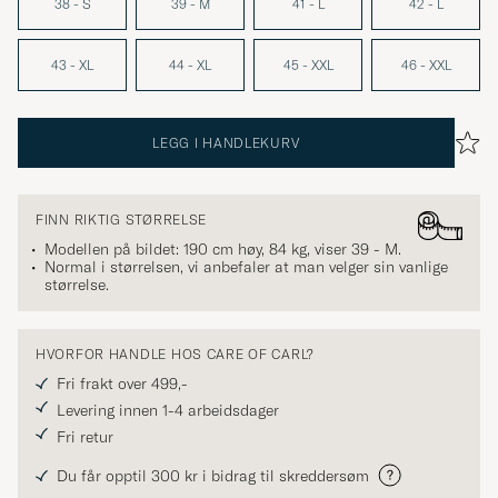
38 - S
39 - M
41 - L
42 - L
43 - XL
44 - XL
45 - XXL
46 - XXL
LEGG I HANDLEKURV
FINN RIKTIG STØRRELSE
Modellen på bildet: 190 cm høy, 84 kg, viser
39 - M
.
Normal i størrelsen, vi anbefaler at man velger sin vanlige
størrelse.
HVORFOR HANDLE HOS CARE OF CARL?
Fri frakt over 499,-
Levering innen 1-4 arbeidsdager
Fri retur
Du får opptil 300 kr i bidrag til skreddersøm