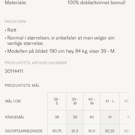
Materiale:
100% dobbeltvinnet bomull
PASSFORM
Rett
Normal i størrelsen, vi anbefaler at man velger sin
vanlige størrelse.
Modellen på bildet: 190 cm høy, 84 kg, viser
39 - M
.
PRODUKTETS ARTIKKELNUMMER
30114411
PRODUKTETS MÅL
38 -
39 -
40 -
MÅL I CM
41 - L
42 - L
S
M
M
KRAGEMÅL
38
39
40
41
42
SKJORTEARMLENGDE
90,75
91,5
91,5
92,25
92,25