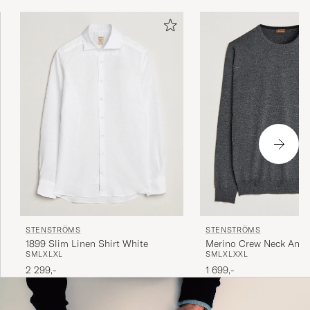
STENSTRÖMS
STENSTRÖMS
1899 Slim Linen Shirt White
Merino Crew Neck Anthr
S
M
L
XL
XL
S
M
L
XL
XXL
2 299,-
1 699,-