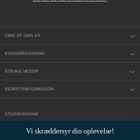
att
fylles
du
i
anmälde
dig
till
CARE OF CARL AS
vårt
nyhetsbrev!
KUNDERÅDGIVNING
SOSIALE MEDIER
BEDRIFTSINFORMASJON
info@careofcarl.no
STILRÅDGIVNING
Behøver du hjelp til å finne din personlige stil? Vi hjelper deg
Vi skræddersyr din oplevelse!
gjerne!