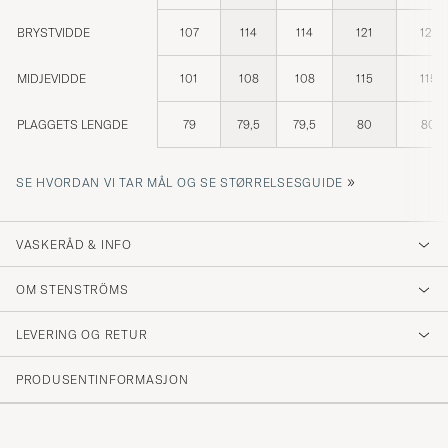
BRYSTVIDDE
107
114
114
121
121
MIDJEVIDDE
101
108
108
115
115
PLAGGETS LENGDE
79
79,5
79,5
80
80
»
SE HVORDAN VI TAR MÅL OG SE STØRRELSESGUIDE
VASKERÅD & INFO
OM STENSTRÖMS
LEVERING OG RETUR
PRODUSENTINFORMASJON