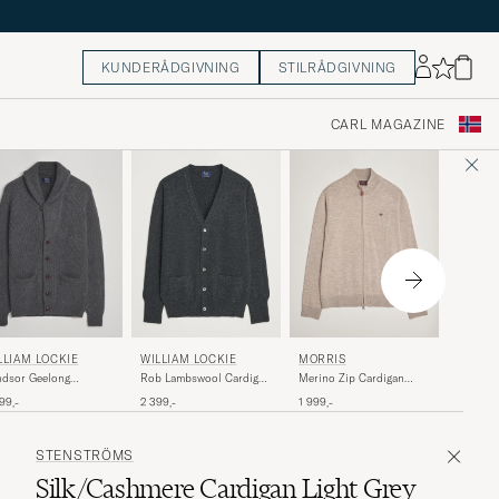
KUNDERÅDGIVNING
STILRÅDGIVNING
CARL MAGAZINE
STENS
WILLIAM LOCKIE
MORRIS
LLIAM LOCKIE
Merino 
Rob Lambswool Cardigan
Merino Zip Cardigan
dsor Geelong
Charcoal
Khaki
mbswool Shawl
2 299,-
2 399,-
1 999,-
99,-
digan Grey
STENSTRÖMS
Silk/Cashmere Cardigan Light Grey