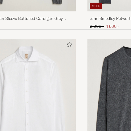
50%
John Smedley Petwort
an Sleeve Buttoned Cardigan Grey
Cardigan Charcoal
Ordinær pris
Nedsatt pris
2 999,-
1 500,-