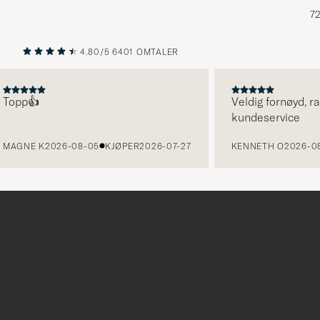
72
4.80/5
6401 OMTALER
FORRIGE
NESTE
p👍
Veldig fornøyd, rask l
kundeservice
NE K
2026-08-05
KJØPER
2026-07-27
KENNETH O
2026-08-05
Tack