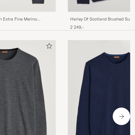
h Extra Fine Merino
Harley Of Scotland Brushed Supe
Lambswool Cardigan Navy
2 249,-