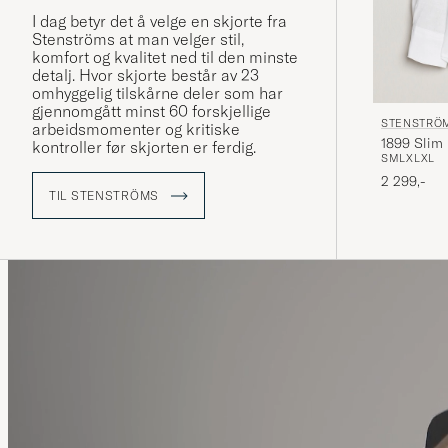
I dag betyr det å velge en skjorte fra
Stenströms at man velger stil,
komfort og kvalitet ned til den minste
detalj. Hvor skjorte består av 23
omhyggelig tilskårne deler som har
gjennomgått minst 60 forskjellige
STENSTRÖ
arbeidsmomenter og kritiske
1899 Slim 
kontroller før skjorten er ferdig.
S
M
L
XL
XL
2 299,-
TIL STENSTRÖMS