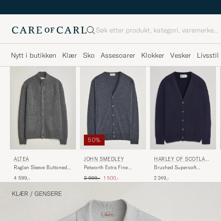
Søk
Nytt i butikken
Klær
Sko
Assesoarer
Klokker
Vesker
Livsstil
50%
JOHN SMEDLEY
ALTEA
HARLEY OF SCOTLAN
D
Petworth Extra Fine
Raglan Sleeve Buttoned
Brushed Supersoft
Merino Cardigan
Cardigan Grey Melange
Lambswool Cardigan
Ordinær pris
Nedsatt pris
2 999,-
1 500,-
4 599,-
2 249,-
Charcoal
Navy
KLÆR
/
GENSERE