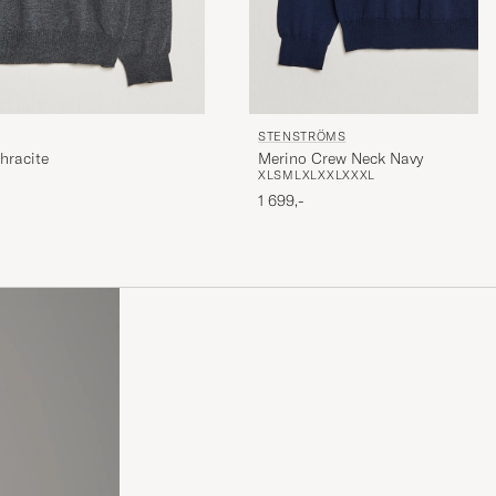
STENSTRÖMS
hracite
Merino Crew Neck Navy
XL
S
M
L
XL
XXL
XXXL
1 699,-