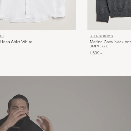
MS
STENSTRÖMS
Linen Shirt White
Merino Crew Neck Ant
S
M
L
XL
XXL
1 699,-