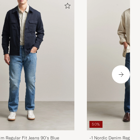
50%
im Regular Fit Jeans 90's Blue
-1 Nordic Denim Regular 