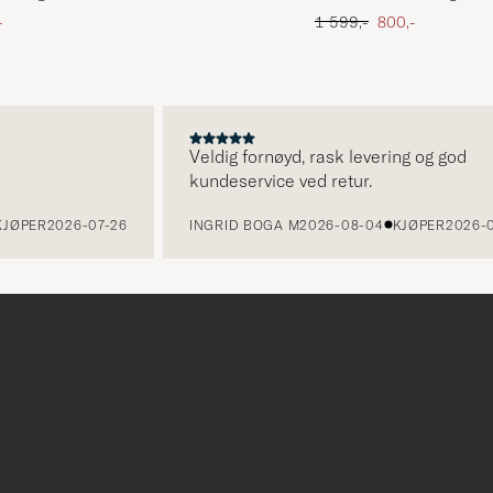
att pris
Ordinær pris
Nedsatt pris
-
1 599,-
800,-
Veldig fornøyd, rask levering og god
kundeservice ved retur.
ER
2026-07-26
INGRID BOGA M
2026-08-04
KJØPER
2026-07-2