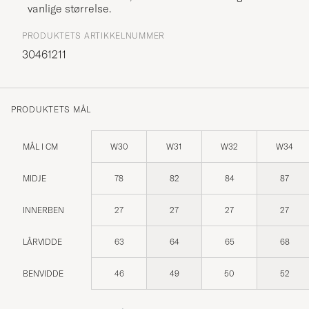
vanlige størrelse.
PRODUKTETS ARTIKKELNUMMER
30461211
PRODUKTETS MÅL
MÅL I CM
W30
W31
W32
W34
MIDJE
78
82
84
87
INNERBEN
27
27
27
27
LÅRVIDDE
63
64
65
68
BENVIDDE
46
49
50
52