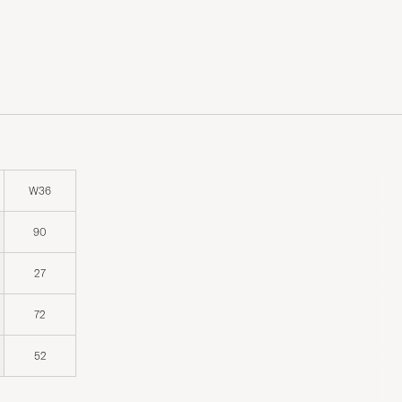
W36
90
27
72
52