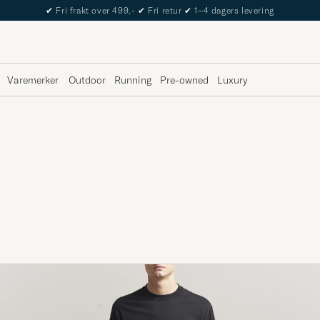
The Care of Carl Passport
Varemerker
Outdoor
Running
Pre-owned
Luxury