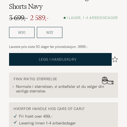
Shorts Navy
3 699,-
2 589,-
I LAGER, 1-4 ARBEIDSDAGER
Ordinær pris
Nedsatt pris
W30
W32
Laveste pris siste 30 dager før prisreduksjon:
3699,-
LEGG I HANDLEKURV
FINN RIKTIG STØRRELSE
Normale i størrelsen, vi anbefaler at du velger din
vanlige størrelse.
HVORFOR HANDLE HOS CARE OF CARL?
Fri frakt over 499,-
Levering innen 1-4 arbeidsdager