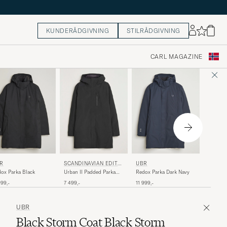
KUNDERÅDGIVNING
STILRÅDGIVNING
CARL MAGAZINE
SCANDI
R
SCANDINAVIAN EDITIO
UBR
N
N
Loft II 
ox Parka Black
Urban II Padded Parka
Redox Parka Dark Navy
Coat Mi
Onyx
6 499,-
999,-
7 499,-
11 999,-
UBR
Black Storm Coat Black Storm