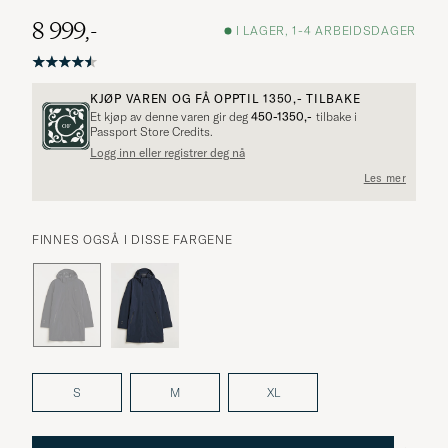
8 999,-
I LAGER, 1-4 ARBEIDSDAGER
KJØP VAREN OG FÅ OPPTIL
1350,-
TILBAKE
Et kjøp av denne varen gir deg
450-1350,-
tilbake i
Passport Store Credits.
Logg inn eller registrer deg nå
Les mer
FINNES OGSÅ I DISSE FARGENE
S
M
XL