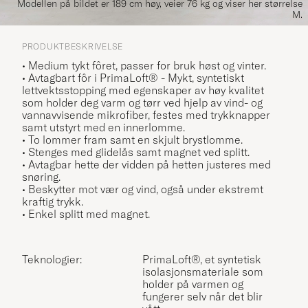
Modellen på bildet er 189 cm høy, veier 76 kg og viser her størrelse
M.
PRODUKTBESKRIVELSE
• Medium tykt fôret, passer for bruk høst og vinter.
• Avtagbart fôr i PrimaLoft® - Mykt, syntetiskt
lettvektsstopping
med egenskaper av høy kvalitet
som holder deg varm og tørr ved hjelp av vind- og
vannavvisende mikrofiber
, festes med trykknapper
samt utstyrt med en innerlomme.
• To lommer fram samt en skjult brystlomme.
• Stenges med glidelås samt magnet ved splitt.
• Avtagbar hette der vidden på hetten justeres med
snøring.
• Beskytter mot vær og vind, også under ekstremt
kraftig trykk.
• Enkel splitt med magnet.
Teknologier:
PrimaLoft®, et syntetisk
isolasjonsmateriale som
holder på varmen og
fungerer selv når det blir