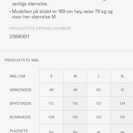
vanlige størrelse.
Modellen på bildet er 189 cm høy, veier 76 kg og
viser her størrelse
M
.
PRODUKTETS ARTIKKELNUMMER
23690611
PRODUKTETS MÅL
MÅL I CM
S
M
L
XL
ARMLENGDE
48
49
50
51
BRYSTVIDDE
112
119
127
134
BUNNVIDDE
109
116
123
131
PLAGGETS
85
89
91
94