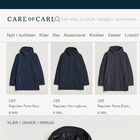
Søk
Nytt i butikken
Klær
Sko
Assesoarer
Klokker
Vesker
Livsstil
UBR
UBR
UBR
Regulator Parka Navy
Regulator Parka Black
Regulator Herringbone
Storm
Parka Navy
8 999,-
8 999,-
8 999,-
KLÆR
/
JAKKER
/
PARKAS