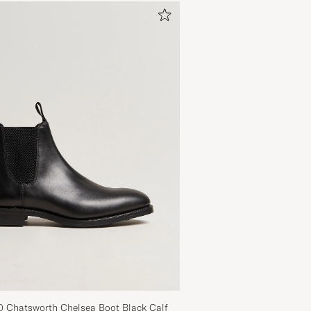
ANDERS N
KJØPTE PÅ CAREOFCARL.NO
Rask levering, solid innpakning og transparent proses
anbefalt nettbutikken etter å ha benyttet den ved en re
ANONYMOUS
KJØPTE PÅ CAREOFCARL.NO
0 Chatsworth Chelsea Boot Black Calf