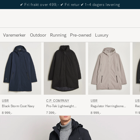
The Care of Carl Passport
Varemerker
Outdoor
Running
Pre-owned
Luxury
UBR
C.P. COMPANY
UBR
UB
Black Storm Coat Navy
Pro-Tek Lightweight
Regulator Herringbone
Red
Padded Parka Black
Parka Drift Wood
8 999,-
7 399,-
8 999,-
11 