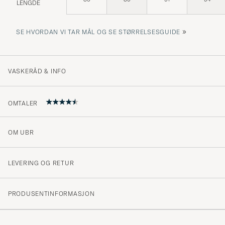
LENGDE
»
SE HVORDAN VI TAR MÅL OG SE STØRRELSESGUIDE
VASKERÅD & INFO
OMTALER
OM UBR
Jackan är väldigt liten, med tanke att ska kunna ha en 
Ärmvidden är väldigt smal. Snygg finish, och fina detalj
LEVERING OG RETUR
hjälper inte när den inte har passformen.
MAGNUS B
KJØPTE PÅ CAREOFCARL.SE
PRODUSENTINFORMASJON
God passform og god kvalitet