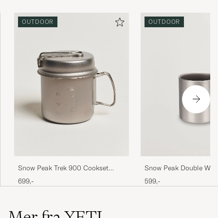
OUTDOOR
OUTDOOR
Snow Peak Trek 900 Cookset
Snow Peak Double Wall
Titanium
Mug 300 Titanium
699,-
599,-
Mer fra YETI