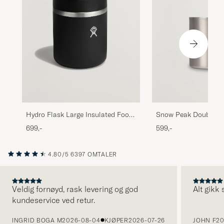
Snow Peak Double Wa
Hydro Flask Large Insulated Food
Mug 300 Titanium
Jar Black
599,-
699,-
4.80/5
6397 OMTALER
Veldig fornøyd, rask levering og god
Alt gikk
kundeservice ved retur.
FORRIGE
INGRID BOGA M
2026-08-04
KJØPER
2026-07-26
JOHN F
20