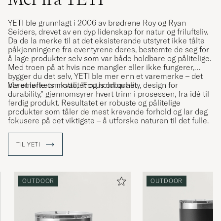
YETI ble grunnlagt i 2006 av brødrene Roy og Ryan
Seiders, drevet av en dyp lidenskap for natur og friluftsliv.
Da de la merke til at det eksisterende utstyret ikke tålte
påkjenningene fra eventyrene deres, bestemte de seg for
å lage produkter selv som var både holdbare og pålitelige.
Med troen på at hvis noe mangler eller ikke fungerer,
bygger du det selv, YETI ble mer enn et varemerke – det
ble et løfte om kvalitet og holdbarhet
Varemerkets motto, "Focus on quality, design for
durability," gjennomsyrer hvert trinn i prosessen, fra idé til
ferdig produkt. Resultatet er robuste og pålitelige
produkter som tåler de mest krevende forhold og lar deg
fokusere på det viktigste – å utforske naturen til det fulle.
TIL YETI
OUTDOOR
OUTDOOR