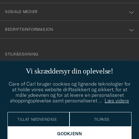
SOSIALE MEDIER
BEDRIFTSINFORMASJON
info@careofcarl.no
STILRÅDGIVNING
Behøver du hjelp til å finne din personlige stil? Vi hjelper deg
Vi skræddersyr din oplevelse!
gjerne!
Care of Carl bruger cookies og lignende teknologier for
STILRÅDGIVNING
at holde vores website driftssikkert og sikkert, for at
måle ydeevnen og for at levere en personaliseret
shoppingoplevelse samt personaliseret
…
Læs videre
© Care of Carl 2026
TILLAT NØDVENDIGE
TILPASS
GODKJENN