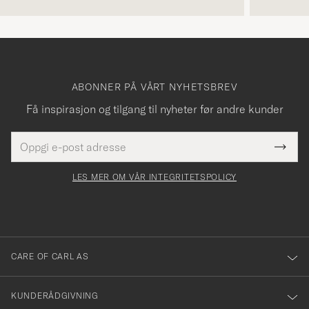
ABONNER PÅ VÅRT NYHETSBREV
Få inspirasjon og tilgang til nyheter før andre kunder
E-
Tack
Dette
postadresse
Submi
för
felt
Newsl
må
Form
LES MER OM VÅR INTEGRITETSPOLICY
att
fylles
du
i
anmälde
dig
till
CARE OF CARL AS
vårt
nyhetsbrev!
KUNDERÅDGIVNING