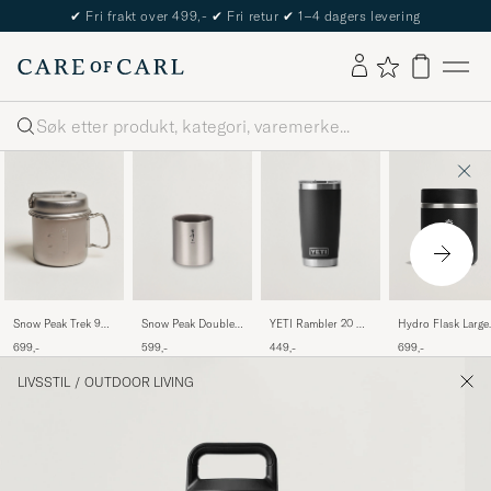
✔
Fri frakt over 499,-
✔
Fri retur
✔
1–4 dagers levering
Søk
Snow Peak Trek 900
Snow Peak Double
YETI Rambler 20 Oz
Hydro Flask Large
Cookset Titanium
Wall Stacking Mug
Tumbler Black
Insulated Food Jar
699,-
599,-
449,-
699,-
300 Titanium
Black
LIVSSTIL
/
OUTDOOR LIVING