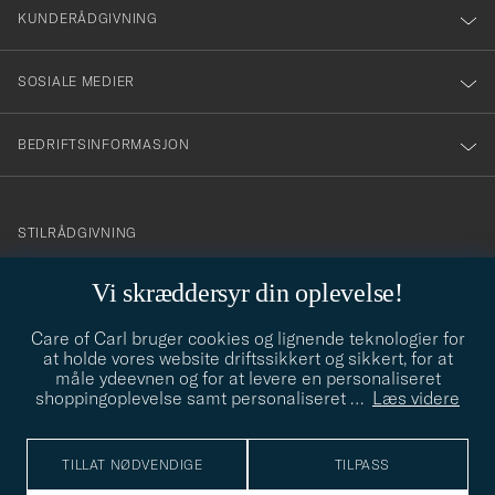
nyhetsbrev!
KUNDERÅDGIVNING
SOSIALE MEDIER
BEDRIFTSINFORMASJON
info@careofcarl.no
STILRÅDGIVNING
Behøver du hjelp til å finne din personlige stil? Vi hjelper deg
Vi skræddersyr din oplevelse!
gjerne!
Care of Carl bruger cookies og lignende teknologier for
STILRÅDGIVNING
at holde vores website driftssikkert og sikkert, for at
måle ydeevnen og for at levere en personaliseret
shoppingoplevelse samt personaliseret
…
Læs videre
© Care of Carl 2026
TILLAT NØDVENDIGE
TILPASS