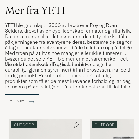
Mer fra YETI
YETI ble grunnlagt i 2006 av brødrene Roy og Ryan
Seiders, drevet av en dyp lidenskap for natur og friluftsliv.
Da de la merke til at det eksisterende utstyret ikke tålte
påkjenningene fra eventyrene deres, bestemte de seg for
å lage produkter selv som var både holdbare og pålitelige.
Med troen på at hvis noe mangler eller ikke fungerer,
bygger du det selv, YETI ble mer enn et varemerke – det
ble et løfte om kvalitet og holdbarhet
Varemerkets motto, "Focus on quality, design for
durability," gjennomsyrer hvert trinn i prosessen, fra idé til
ferdig produkt. Resultatet er robuste og pålitelige
produkter som tåler de mest krevende forhold og lar deg
fokusere på det viktigste – å utforske naturen til det fulle.
TIL YETI
OUTDOOR
OUTDOOR