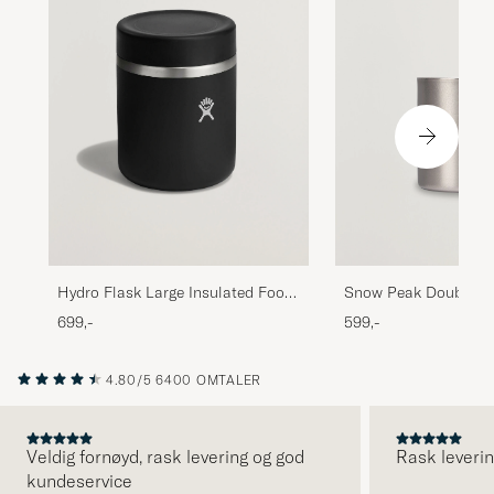
Snow Peak Double Wa
Hydro Flask Large Insulated Food
Mug 300 Titanium
Jar Black
599,-
699,-
4.80/5
6400 OMTALER
Veldig fornøyd, rask levering og god
Rask leverin
kundeservice