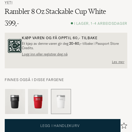
YETI
Rambler 8 Oz Stackable Cup White
399,-
I LAGER, 1-4 ARBEIDSDAGER
KJØP VAREN OG FÅ OPPTIL
60,-
TILBAKE
Et kjøp av denne varen gir deg
20-60,-
tilbake i Passport Store
Credits.
Logg inn eller registrer deg nå
Les mer
FINNES OGSÅ I DISSE FARGENE
LEGG I HANDLEKURV