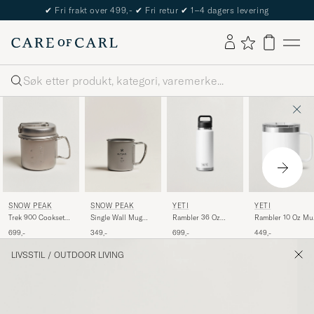
✔
Fri frakt over 499,-
✔
Fri retur
✔
1–4 dagers levering
Søk
SNOW PEAK
SNOW PEAK
YETI
YETI
Trek 900 Cookset
Single Wall Mug
Rambler 36 Oz
Rambler 10 Oz Mu
Titanium
300 Titanium
Bottle White
White
699,-
349,-
699,-
449,-
LIVSSTIL
/
OUTDOOR LIVING