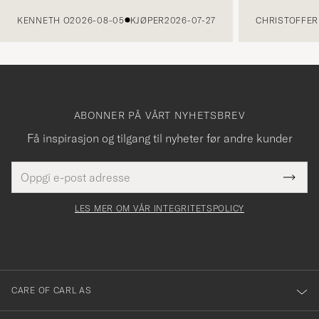
FORRIGE
KENNETH O
2026-08-05
KJØPER
2026-07-27
CHRISTOFFER 
ABONNER PÅ VÅRT NYHETSBREV
Få inspirasjon og tilgang til nyheter før andre kunder
E-
Tack
Dette
postadresse
Submi
för
felt
Newsl
må
Form
LES MER OM VÅR INTEGRITETSPOLICY
att
fylles
du
i
anmälde
dig
till
CARE OF CARL AS
vårt