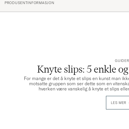
PRODUSENTINFORMASJON
Väldigt läcker och tillverkad av kvalitativt material. Vä
OLIVER Å
KJØPTE PÅ CAREOFCARL.SE
GUIDE
Knyte slips: 5 enkle og
For mange er det å knyte et slips en kunst man ikke
motsatte gruppen som ser dette som en vitenska
hverken være vanskelig å knyte et slips elle
LES MER