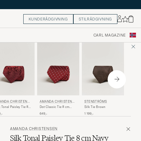
KUNDERÅDGIVNING
STILRÅDGIVNING
CARL MAGAZINE
AMAND
ANDA CHRISTENSE
AMANDA CHRISTENSE
STENSTRÖMS
N
N
Knitted 
k Tonal Paisley Tie 8
Dot Classic Tie 8 cm
Silk Tie Brown
Navy
 Wine
Wine/White
799,-
,-
649,-
1 199,-
AMANDA CHRISTENSEN
Silk Tonal Paisley Tie 8 cm Navy