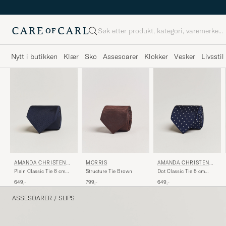
Søk
Nytt i butikken
Klær
Sko
Assesoarer
Klokker
Vesker
Livsstil
AMANDA CHRISTENSE
MORRIS
AMANDA CHRISTENSE
N
N
Plain Classic Tie 8 cm
Structure Tie Brown
Dot Classic Tie 8 cm
Navy
Navy/White
649,-
799,-
649,-
ASSESOARER
/
SLIPS