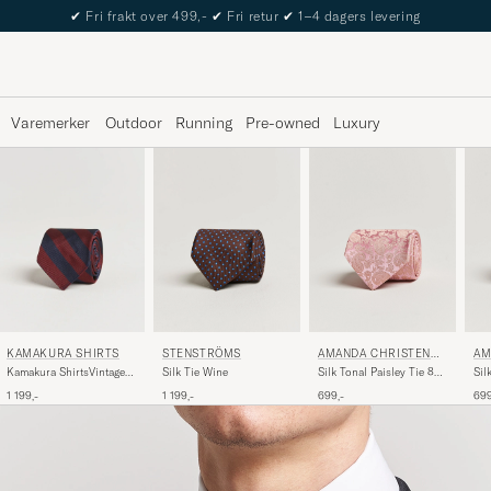
The Care of Carl Passport
Varemerker
Outdoor
Running
Pre-owned
Luxury
STENSTRÖMS
AMANDA CHRISTENSE
AM
KAMAKURA SHIRTS
N
N
Silk Tie Wine
Silk Tonal Paisley Tie 8
Sil
Kamakura ShirtsVintage
cm Powder Pink
cm
Ivy Regimental Stripe Silk
1 199,-
699,-
699
1 199,-
TieNavy/Burgundy