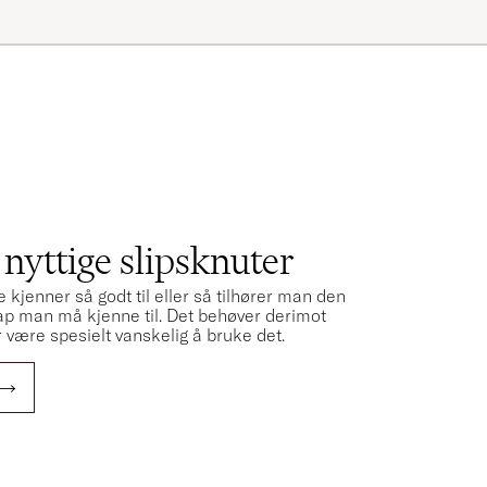
rda pengarna!
R
 nyttige slipsknuter
 kjenner så godt til eller så tilhører man den
p man må kjenne til. Det behøver derimot
r være spesielt vanskelig å bruke det.