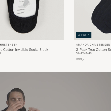
3-PACK
HRISTENSEN
AMANDA CHRISTENSEN
e Cotton Invisible Socks Black
3-Pack True Cotton S
6
39-42
43-46
399,-