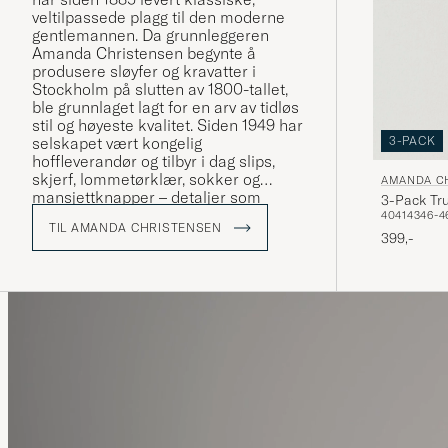
veltilpassede plagg til den moderne
gentlemannen. Da grunnleggeren
Amanda Christensen begynte å
produsere sløyfer og kravatter i
Stockholm på slutten av 1800-tallet,
ble grunnlaget lagt for en arv av tidløs
stil og høyeste kvalitet. Siden 1949 har
3-PACK
selskapet vært kongelig
hoffleverandør og tilbyr i dag slips,
skjerf, lommetørklær, sokker og
AMANDA C
mansjettknapper – detaljer som
3-Pack Tru
forsterker personligheten og stilen til
40
41
43
46-4
TIL AMANDA CHRISTENSEN
bevisste menn verden over. En stor
399,-
del av produksjonen foregår rundt
Comosjøen i Italia, der håndverket
har vært bevart i generasjoner.