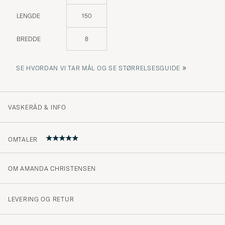
LENGDE
150
BREDDE
8
»
SE HVORDAN VI TAR MÅL OG SE STØRRELSESGUIDE
VASKERÅD & INFO
OMTALER
OM AMANDA CHRISTENSEN
Snygg!
ROBERT Ö
KJØPTE PÅ CAREOFCARL.SE
LEVERING OG RETUR