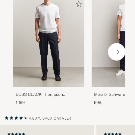
Merz b. Schwanen 19
BOSS BLACK Thompson
Loopwheeled T-shirt 
Structured T-Shirt White
999,-
1 199,-
4.80/5
6400 OMTALER