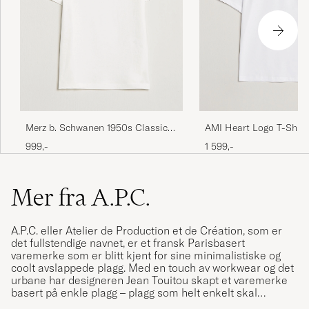
Merz b. Schwanen 1950s Classic
AMI Heart Logo T-Shirt
Loopwheeled T-shirt White
999,-
1 599,-
Mer fra A.P.C.
A.P.C. eller Atelier de Production et de Création, som er
det fullstendige navnet, er et fransk Parisbasert
varemerke som er blitt kjent for sine minimalistiske og
coolt avslappede plagg. Med en touch av workwear og det
urbane har designeren Jean Touitou skapt et varemerke
basert på enkle plagg – plagg som helt enkelt skal
framheve personligheten på den som bruker plagget