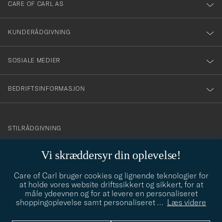
till
CARE OF CARL AS
vårt
nyhetsbrev!
KUNDERÅDGIVNING
SOSIALE MEDIER
BEDRIFTSINFORMASJON
info@careofcarl.no
STILRÅDGIVNING
Behøver du hjelp til å finne din personlige stil? Vi hjelper deg
Vi skræddersyr din oplevelse!
gjerne!
Care of Carl bruger cookies og lignende teknologier for
STILRÅDGIVNING
at holde vores website driftssikkert og sikkert, for at
måle ydeevnen og for at levere en personaliseret
shoppingoplevelse samt personaliseret
…
Læs videre
© Care of Carl 2026