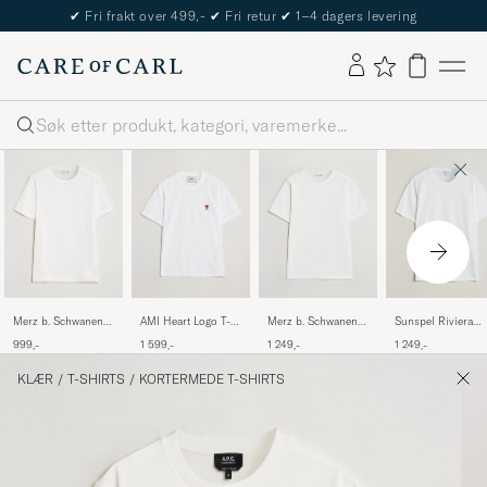
The Care of Carl Passport
Søk
Merz b. Schwanen
AMI Heart Logo T-
Merz b. Schwanen
Sunspel Riviera
1950s Classic
Shirt White
Relaxed Fit
Midweight T-Shirt
999,-
1 599,-
1 249,-
1 249,-
Loopwheeled T-shirt
Loopwheeled T-
White
White
Shirt White
KLÆR
/
T-SHIRTS
/
KORTERMEDE T-SHIRTS