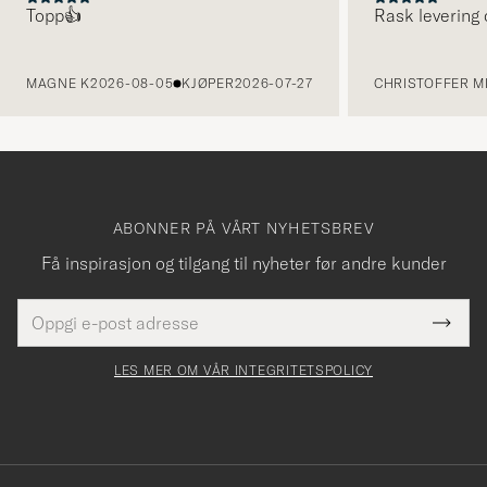
Topp👍
Rask levering 
FORRIGE
MAGNE K
2026-08-05
KJØPER
2026-07-27
CHRISTOFFER MI
ABONNER PÅ VÅRT NYHETSBREV
Få inspirasjon og tilgang til nyheter før andre kunder
E-
Tack
Dette
postadresse
Submi
för
felt
Newsl
må
Form
LES MER OM VÅR INTEGRITETSPOLICY
att
fylles
du
i
anmälde
dig