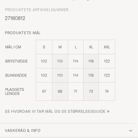
PRODUKTETS ARTIKKELNUMMER
27180812
PRODUKTETS MÅL
MÅL I CM
S
M
L
XL
XXL
BRYSTVIDDE
102
110
114
118
122
BUNNVIDDE
102
110
114
118
122
PLAGGETS
67
68
71
73
74
LENGDE
»
SE HVORDAN VI TAR MÅL OG SE STØRRELSESGUIDE
VASKERÅD & INFO