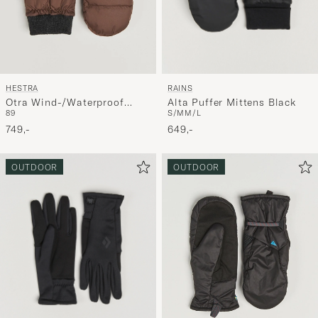
RAINS
HESTRA
Alta Puffer Mittens Black
Otra Wind-/Waterproof
S/M
M/L
8
9
Primaloft Glove Chocolate
649,-
749,-
OUTDOOR
OUTDOOR