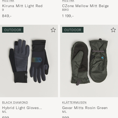
HESTRA
HESTRA
Kiruna Mitt Light Red
CZone Mellow Mitt Beige
9
8
9
10
849,-
1 199,-
OUTDOOR
OUTDOOR
BLACK DIAMOND
KLÄTTERMUSEN
Hybrid Light Gloves
Gevar Mitts Rosin Green
M
L
M
L
Black/Carbon
699,-
999,-