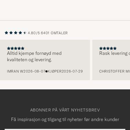
4.80/5
6401 OMTALER
Alltid kjempe fornøyd med
Rask levering o
kvaliteten og levering.
FORRIGE
IMRAN W
2026-08-07
KJØPER
2026-07-29
CHRISTOFFER MI
ABONNER PÅ VÅRT NYHETSBREV
Få inspirasjon og tilgang til nyheter før andre kunder