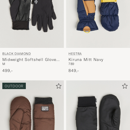
BLACK DIAMOND
HESTRA
Midweight Softshell Gloves
Kiruna Mitt Navy
M
7
8
9
Smoke
499,-
849,-
OUTDOOR