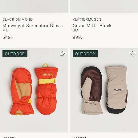
BLACK DIAMOND
KLÄTTERMUSEN
Midweight Screentap Gloves
Gevar Mitts Black
M
L
S
M
Black
549,-
999,-
OUTDOOR
OUTDOOR