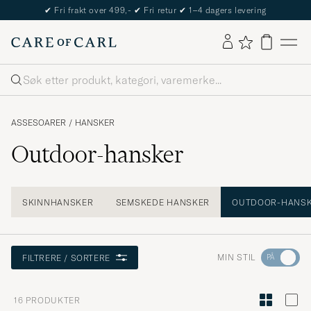
✔
Fri frakt over 499,-
✔
Fri retur
✔
1–4 dagers levering
Søk
ASSESOARER
/
HANSKER
Outdoor-hansker
SKINNHANSKER
SEMSKEDE HANSKER
OUTDOOR-HANS
Gå
MIN STIL
FILTRERE / SORTERE
til
Stilrådgiv
16
PRODUKTER