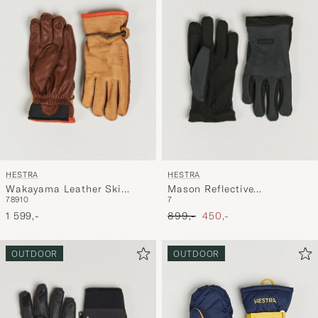
HESTRA
HESTRA
Wakayama Leather Ski
Mason Reflective
7
8
9
10
7
Glove Cognac/Brown
Waterproof Glove Grey
Ordinær pris
Nedsatt pris
1 599,-
899,-
450,-
OUTDOOR
OUTDOOR