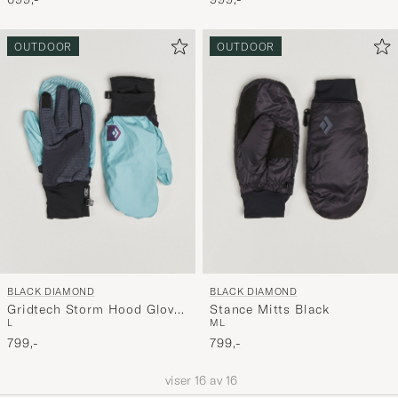
OUTDOOR
OUTDOOR
BLACK DIAMOND
BLACK DIAMOND
Gridtech Storm Hood Gloves
Stance Mitts Black
L
M
L
Carbon/Glacier
799,-
799,-
viser
16
av
16