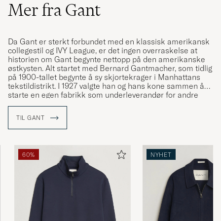
Mer fra Gant
Da Gant er sterkt forbundet med en klassisk amerikansk
collegestil og IVY League, er det ingen overraskelse at
historien om Gant begynte nettopp på den amerikanske
østkysten. Alt startet med Bernard Gantmacher, som tidlig
på 1900-tallet begynte å sy skjortekrager i Manhattans
tekstildistrikt. I 1927 valgte han og hans kone sammen å
starte en egen fabrikk som underleverandør for andre
varemerker. Skjortene de produserte for andre, ble svært
etterspurte, og i 1949 lanserte Gantmachers, sammen
TIL GANT
med sine sønner, varemerket Gant.
Varemerket preges i stor grad av sin preppy-arv, på
samme måte som preppy stilen preges av GANT. Helt fra
60%
NYHET
lanseringen har Gant vært med og definert den klassiske,
amerikanske collegestilen med klassiske plagg som
button down-skjorten, den kakifargede chinosen og
rugbygenseren.