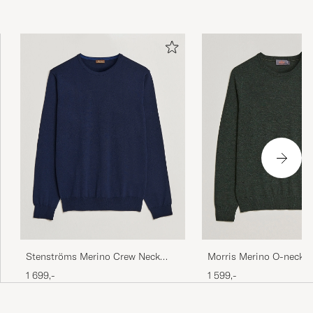
Stenströms Merino Crew Neck
Morris Merino O-neck O
Navy
Melange
1 699,-
1 599,-