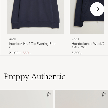
GANT
GANT
Interlock Half Zip Evening Blue
Handstitched Wool/Ca
XL
S
M
L
XL
XXL
Jacket Evening Blue
Ordinær pris
Nedsatt pris
2 199,-
880,-
5 899,-
Preppy Authentic