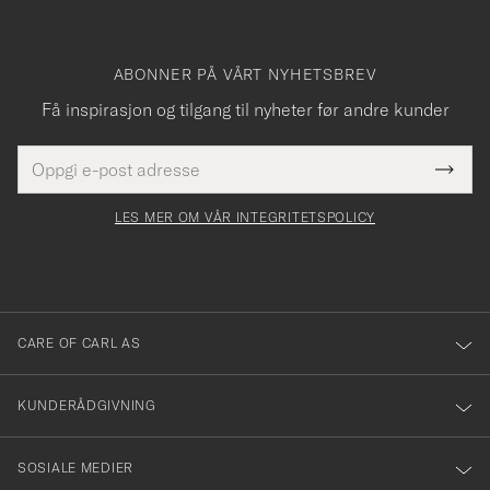
ABONNER PÅ VÅRT NYHETSBREV
Få inspirasjon og tilgang til nyheter før andre kunder
E-
Tack
Dette
postadresse
Submi
för
felt
Newsl
må
Form
LES MER OM VÅR INTEGRITETSPOLICY
att
fylles
du
i
anmälde
dig
till
CARE OF CARL AS
vårt
nyhetsbrev!
KUNDERÅDGIVNING
SOSIALE MEDIER