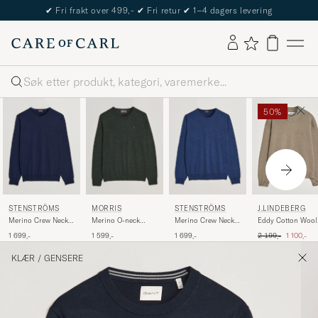
✔
Fri frakt over 499,-
✔
Fri retur
✔
1–4 dagers levering
Søk
50%
STENSTRÖMS
MORRIS
STENSTRÖMS
J.LINDEBERG
Merino Crew Neck
Merino O-neck
Merino Crew Neck
Eddy Cotton Wool
Navy
Olive Melange
Blue
Crew Neck Brindle
Ordinær pris
Nedsatt pr
1 699,-
1 599,-
1 699,-
2 199,-
1 100,-
KLÆR
/
GENSERE