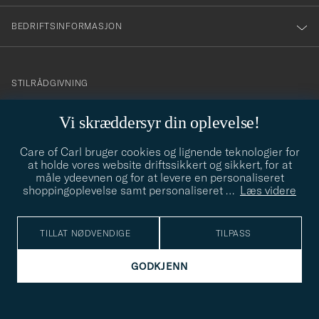
BEDRIFTSINFORMASJON
info@careofcarl.no
STILRÅDGIVNING
Behøver du hjelp til å finne din personlige stil? Vi hjelper deg
Vi skræddersyr din oplevelse!
gjerne!
Care of Carl bruger cookies og lignende teknologier for
STILRÅDGIVNING
at holde vores website driftssikkert og sikkert, for at
måle ydeevnen og for at levere en personaliseret
shoppingoplevelse samt personaliseret
…
Læs videre
© Care of Carl 2026
TILLAT NØDVENDIGE
TILPASS
GODKJENN