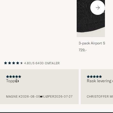
3-pack Airport Socks
Melange
729,-
4.80/5
6400 OMTALER
Topp👍
Rask levering 
FORRIGE
MAGNE K
2026-08-05
KJØPER
2026-07-27
CHRISTOFFER MI