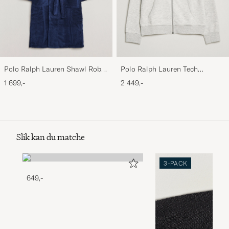
Polo Ralph Lauren Shawl Robe
Polo Ralph Lauren Tech
Navy
Performance Full Zip Light
1 699,-
2 449,-
Sport Heather
Slik kan du matche
3-PACK
649,-