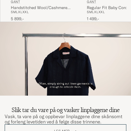
GANT
GANT
Handstitched Wool/Cashmere
Regular Fit Baby Cord S
S
M
L
XL
XXL
S
M
L
XL
XXL
Jacket Evening Blue
Evening Blue
5 899,-
1 499,-
Slik tar du vare på og vasker linplaggene dine
Vask, ta vare på og oppbevar linplaggene dine skånsomt
og forleng levetiden ved å følge disse trinnene.