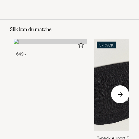
Slik kan du matche
3-PACK
649,-
3-pack Airport Socks