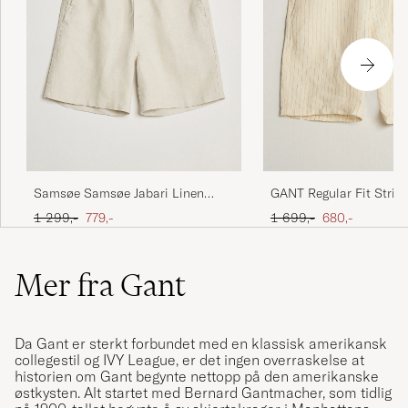
Samsøe Samsøe Jabari Linen
GANT Regular Fit Strip
Drawstring Shorts Moonstruck
Drawstring Shorts Fade
Ordinær pris
Nedsatt pris
Ordinær pris
Nedsatt pris
1 299,-
779,-
1 699,-
680,-
Mer fra Gant
Da Gant er sterkt forbundet med en klassisk amerikansk
collegestil og IVY League, er det ingen overraskelse at
historien om Gant begynte nettopp på den amerikanske
østkysten. Alt startet med Bernard Gantmacher, som tidlig