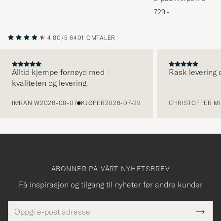
Melange
729,-
4.80/5
6401 OMTALER
Alltid kjempe fornøyd med
Rask levering o
kvaliteten og levering.
FORRIGE
IMRAN W
2026-08-07
KJØPER
2026-07-29
CHRISTOFFER MI
ABONNER PÅ VÅRT NYHETSBREV
Få inspirasjon og tilgang til nyheter før andre kunder
E-
Tack
Dette
postadresse
Submi