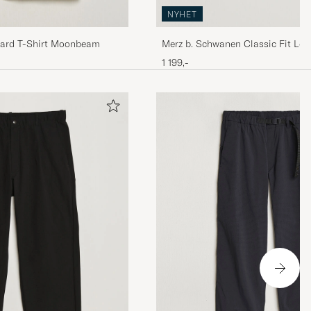
NYHET
quard T-Shirt Moonbeam
Merz b. Schwanen Classic Fit Lo
Shirt Nature
1 199,-