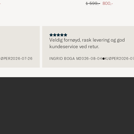
att pris
Ordinær pris
Nedsatt pris
-
1 599,-
800,-
Veldig fornøyd, rask levering og god
kundeservice ved retur.
R
2026-07-26
INGRID BOGA M
2026-08-04
KJØPER
2026-07-26