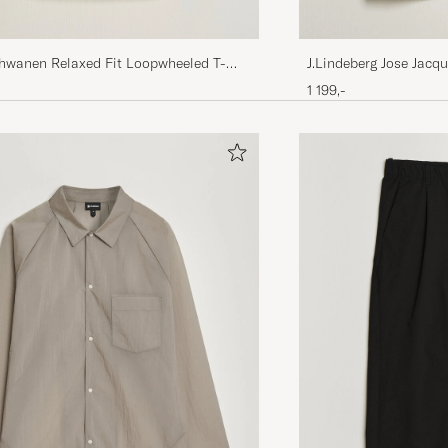
chwanen Relaxed Fit Loopwheeled T-
J.Lindeberg Jose Jac
re
1 199,-