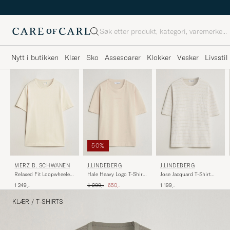
Søk
Nytt i butikken
Klær
Sko
Assesoarer
Klokker
Vesker
Livsstil
50%
MERZ B. SCHWANEN
J.LINDEBERG
J.LINDEBERG
Relaxed Fit Loopwheeled
Hale Heavy Logo T-Shirt
Jose Jacquard T-Shirt
T-Shirt Nature
Moonbeam
Moonbeam
Ordinær pris
Nedsatt pris
1 249,-
1 299,-
650,-
1 199,-
KLÆR
/
T-SHIRTS