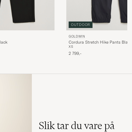
OUTDOOR
GOLDWIN
Cordura Stretch Hike Pants Black
lack
XS
2 799,-
Slik tar du vare på