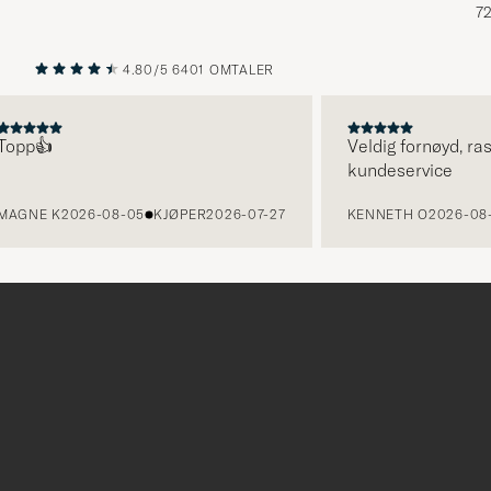
72
4.80/5
6401 OMTALER
FORRIGE
NESTE
p👍
Veldig fornøyd, rask le
kundeservice
NE K
2026-08-05
KJØPER
2026-07-27
KENNETH O
2026-08-05
Tack