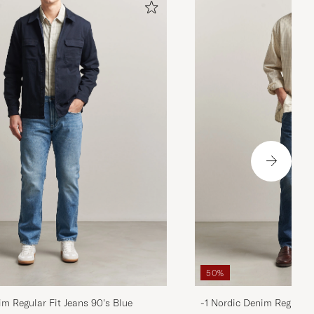
50%
im Regular Fit Jeans 90's Blue
-1 Nordic Denim Regular 