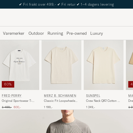
The Care of Carl Passport
Varemerker
Outdoor
Running
Pre-owned
Luxury
60%
SUNSPEL
FRED PERRY
MERZ B. SCHWANEN
MA
Crew Neck Q82 Cotton T-
Original Sportswear T-
Classic Fit Loopwheeled
Dre
Shirt Undyed
Shirt Snow White
T-Shirt Nature
Ro
Ordinær pris
Nedsatt pris
Ord
1 249,-
1 499,-
600,-
1 199,-
1 2