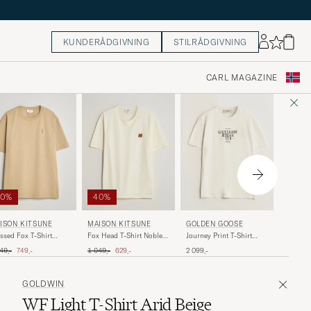
KUNDERÅDGIVNING
STILRÅDGIVNING
CARL MAGAZINE
40%
40%
DRÔLE
ISON KITSUNÉ
MAISON KITSUNÉ
GOLDEN GOOSE
Classic 
ssed Fox T-Shirt
Fox Head T-Shirt Noble
Journey Print T-Shirt
Mastic
asted Almond
Beige
Heritage White
inær pris
Nedsatt pris
Ordinær pris
Nedsatt pris
1 199,-
49,-
749,-
1 049,-
629,-
2 099,-
GOLDWIN
WF Light T-Shirt Arid Beige