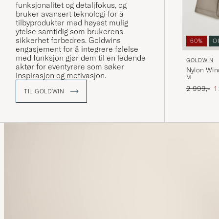
funksjonalitet og detaljfokus, og
bruker avansert teknologi for å
tilbyprodukter med høyest mulig
ytelse samtidig som brukerens
sikkerhet forbedres. Goldwins
60%
O
engasjement for å integrere følelse
med funksjon gjør dem til en ledende
GOLDWIN
aktør for eventyrere som søker
Nylon Wind
inspirasjon og motivasjon.
M
Ordinær pr
N
2 999,-
1
TIL GOLDWIN