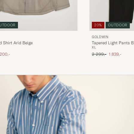
UTDOOR
20%
OUTDOOR
GOLDWIN
 Shirt Arid Beige
Tapered Light Pants B
XL
is
edsatt pris
Ordinær pris
Nedsatt pris
 200,-
2 299,-
1 839,-