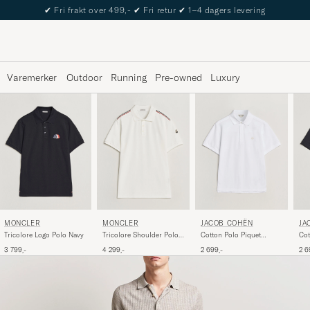
The Care of Carl Passport
Varemerker
Outdoor
Running
Pre-owned
Luxury
MONCLER
MONCLER
JACOB COHËN
JA
Tricolore Logo Polo Navy
Tricolore Shoulder Polo
Cotton Polo Piquet
Cot
White
Optical White
Blu
3 799,-
4 299,-
2 699,-
2 6