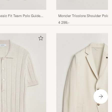
ssic Fit Team Polo Guide
Moncler Tricolore Shoulder Polo 
4 299,-