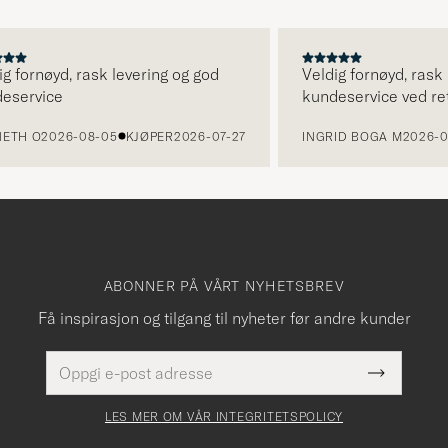
ornøyd, rask levering og god
Veldig fornøyd, rask lev
rvice
kundeservice ved retur.
 O
2026-08-05
KJØPER
2026-07-27
INGRID BOGA M
2026-08-0
ABONNER PÅ VÅRT NYHETSBREV
Få inspirasjon og tilgang til nyheter før andre kunder
E-
Dette
postadresse
Submit
felt
Newslette
må
Form
LES MER OM VÅR INTEGRITETSPOLICY
fylles
i