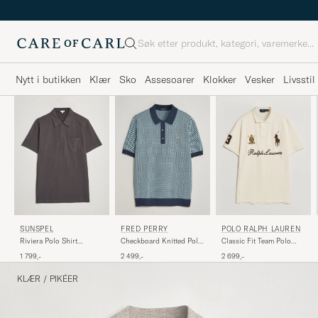
Søk
Nytt i butikken
Klær
Sko
Assesoarer
Klokker
Vesker
Livsstil
SUNSPEL
FRED PERRY
POLO RALPH LAUREN
Riviera Polo Shirt
Checkboard Knitted Polo
Classic Fit Team Polo
Charcoal
Dark Airforce
Guide Cream
1 799,-
2 499,-
2 699,-
KLÆR
/
PIKÉER