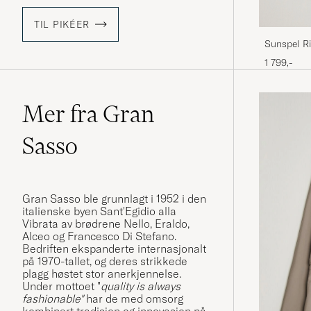
TIL PIKÉER
Sunspel Ri
1 799,-
Mer fra Gran
Sasso
Gran Sasso ble grunnlagt i 1952 i den
italienske byen Sant'Egidio alla
Vibrata av brødrene Nello, Eraldo,
Alceo og Francesco Di Stefano.
Bedriften ekspanderte internasjonalt
på 1970-tallet, og deres strikkede
plagg høstet stor anerkjennelse.
Under mottoet "
quality is always
fashionable"
har de med omsorg