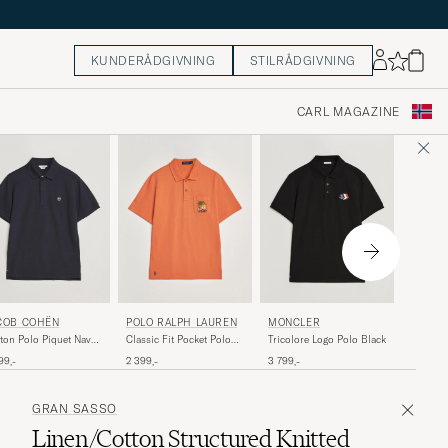
KUNDERÅDGIVNING
STILRÅDGIVNING
CARL MAGAZINE
POLO 
COB COHËN
POLO RALPH LAUREN
MONCLER
Island T
ton Polo Piquet Navy
Classic Fit Pocket Polo
Tricolore Logo Polo Black
Orange
e
Solar Sky
1 899,-
99,-
2 399,-
3 799,-
GRAN SASSO
Linen/Cotton Structured Knitted