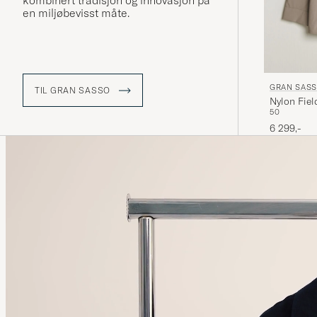
kombinert tradisjon og innovasjon på
en miljøbevisst måte.
GRAN SAS
TIL GRAN SASSO
Nylon Fiel
50
6 299,-