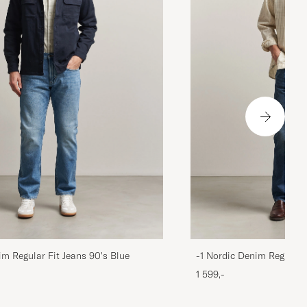
im Regular Fit Jeans 90's Blue
-1 Nordic Denim Regular 
1 599,-