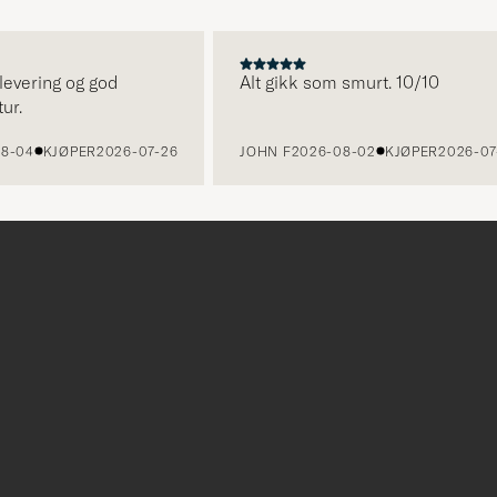
ering og god
Alt gikk som smurt. 10/10
4
KJØPER
2026-07-26
JOHN F
2026-08-02
KJØPER
2026-07-24
r