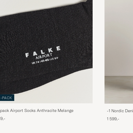
3-PACK
pack Airport Socks Anthracite Melange
-1 Nordic Den
9,-
1 599,-