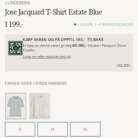
J.LINDEBERG
Jose Jacquard T-Shirt Estate Blue
1 199,-
I LAGER, 1-4 ARBEIDSDAGER
KJØP VAREN OG FÅ OPPTIL
180,-
TILBAKE
Et kjøp av denne varen gir deg
60-180,-
tilbake i Passport Store
Credits.
Logg inn eller registrer deg nå
Les mer
FINNES OGSÅ I DISSE FARGENE
S
M
XL