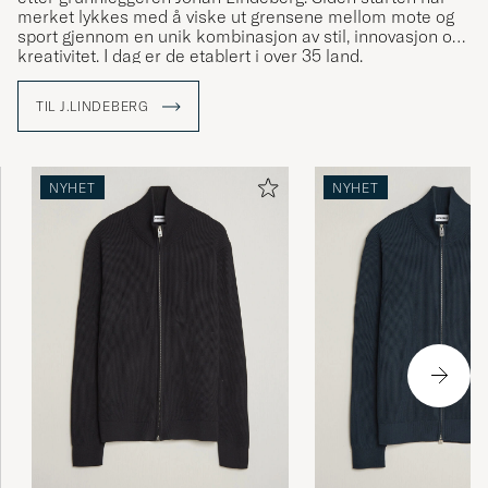
merket lykkes med å viske ut grensene mellom mote og
sport gjennom en unik kombinasjon av stil, innovasjon og
kreativitet. I dag er de etablert i over 35 land.
Med The Bridge som symbol bringer J.Lindeberg kulturer
TIL J.LINDEBERG
og ideer sammen ved å skape plagg som står for kvalitet,
bærekraft og stil. Utforsk sortimentet vårt hos Care of
Carl, der tradisjon møter modernitet.
NYHET
NYHET