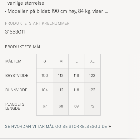
vanlige størrelse.
Modellen på bildet: 190 cm høy, 84 kg, viser
L
.
PRODUKTETS ARTIKKELNUMMER
31553011
PRODUKTETS MÅL
MÅL I CM
S
M
L
XL
BRYSTVIDDE
106
112
116
122
BUNNVIDDE
104
112
116
122
PLAGGETS
67
68
69
72
LENGDE
»
SE HVORDAN VI TAR MÅL OG SE STØRRELSESGUIDE