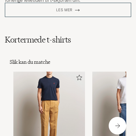
forlenge levetiden til t-skjorten din.
LES MER
Kortermede t-shirts
Slik kan du matche