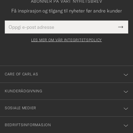
ABONNER PÅ VÅRT NYHETSBREV
Få inspirasjon og tilgang til nyheter før andre kunder
E-
Tack
Dette
postadresse
Submi
för
felt
Newsl
må
Form
LES MER OM VÅR INTEGRITETSPOLICY
att
fylles
du
i
anmälde
dig
till
CARE OF CARL AS
vårt
nyhetsbrev!
KUNDERÅDGIVNING
SOSIALE MEDIER
BEDRIFTSINFORMASJON