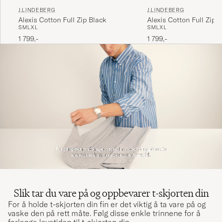
J.LINDEBERG
J.LINDEBERG
Alexis Cotton Full Zip Black
Alexis Cotton Full Zip 
S
M
L
XL
S
M
L
XL
1 799,-
1 799,-
Slik tar du vare på og oppbevarer t-skjorten din
For å holde t-skjorten din fin er det viktig å ta vare på og
vaske den på rett måte. Følg disse enkle trinnene for å