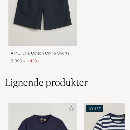
A.P.C. Otis Cotton Chino Shorts
Dark Navy
Ordinær pris
Nedsatt pris
2 399,-
1 439,-
Lignende
produkter
NYHET