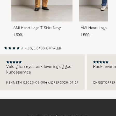
AMI Heart Logo T-Shirt Navy
AMI Heart Logo T-Shi
1 599,-
1 599,-
4.80/5
6400 OMTALER
Veldig fornøyd, rask levering og god
Rask leverin
kundeservice
FORRIGE
KENNETH O
2026-08-05
KJØPER
2026-07-27
CHRISTOFFER 