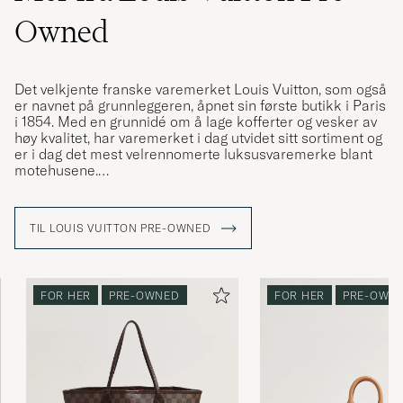
Owned
Det velkjente franske varemerket Louis Vuitton, som også
er navnet på grunnleggeren, åpnet sin første butikk i Paris
i 1854. Med en grunnidé om å lage kofferter og vesker av
høy kvalitet, har varemerket i dag utvidet sitt sortiment og
er i dag det mest velrennomerte luksusvaremerke blant
motehusene.
I løpet av årene har Louis Vuitton levert mange ikoniske
modeller som har vært elsket i generasjoner,
TIL LOUIS VUITTON PRE-OWNED
weekendbagen "Keepall" er en av dem. Denne er laget i
en mengde forskjellige design og fremfor alt i deres
ikoniske LV-monogram, som har en sterk
gjenkjennelsesfaktor.
FOR HER
PRE-OWNED
FOR HER
PRE-OWN