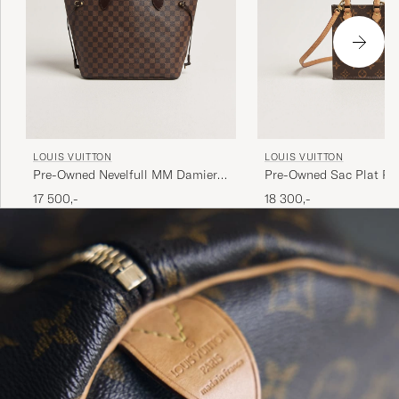
LOUIS VUITTON
LOUIS VUITTON
Pre-Owned Nevelfull MM Damier
Pre-Owned Sac Plat Pet
Ebene
Bandouliére Monogram
17 500,-
18 300,-