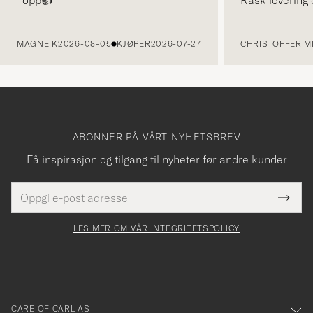
Topp👍
Rask levering 
FORRIGE
MAGNE K
2026-08-05
KJØPER
2026-07-27
CHRISTOFFER MI
ABONNER PÅ VÅRT NYHETSBREV
Få inspirasjon og tilgang til nyheter før andre kunder
E-
Tack
Dette
postadresse
Submi
för
felt
Newsl
må
Form
LES MER OM VÅR INTEGRITETSPOLICY
att
fylles
du
i
anmälde
dig
till
CARE OF CARL AS