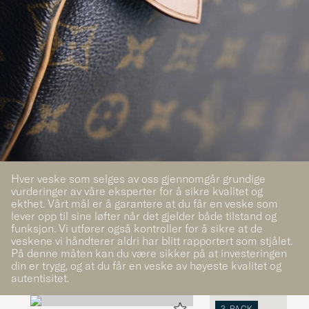
Hver veske som selges av oss gjennomgår grundige
vurderinger av våre eksperter for å sikre kvalitet og
ekthet. Vårt mål er å garantere at du får en veske som
lever opp til sine løfter når det gjelder både tilstand og
funksjon. Vi utfører også kontroller for å sikre at de
veskene vi håndterer aldri har blitt rapportert som stjålet.
På denne måten kan du være sikker på at investeringen
din er trygg, og at du får en veske av høyeste kvalitet og
autentisitet.
3-PACK