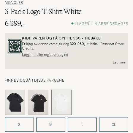
MONCLER
3-Pack Logo T-Shirt White
6 399,-
I LAGER, 1-4 ARBEIDSDAGER
KJØP VAREN OG FÅ OPPTIL
960,-
TILBAKE
Et kjøp av denne varen gir deg
320-960,-
tilbake i Passport Store
Credits.
Logg inn eller registrer deg nå
Les mer
FINNES OGSÅ I DISSE FARGENE
S
M
L
XL