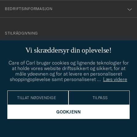
BEDRIFTSINFORMASJON
info@careofcarl.no
STILRÅDGIVNING
Behøver du hjelp til å finne din personlige stil? Vi hjelper deg
Vi skræddersyr din oplevelse!
gjerne!
Care of Carl bruger cookies og lignende teknologier for
STILRÅDGIVNING
at holde vores website driftssikkert og sikkert, for at
måle ydeevnen og for at levere en personaliseret
shoppingoplevelse samt personaliseret
…
Læs videre
© Care of Carl 2026
TILLAT NØDVENDIGE
TILPASS
GODKJENN