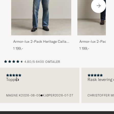
Armor-lux 2-Pack Her
Armor-lux 2-Pack Heritage Callac
T-Shirt White/White
T-Shirt Rich Navy
1 199,-
1 199,-
4.80/5
6400 OMTALER
Topp👍
Rask levering 
FORRIGE
MAGNE K
2026-08-05
KJØPER
2026-07-27
CHRISTOFFER MI