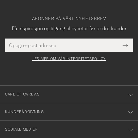
ABONNER PÅ VÅRT NYHETSBREV
Få inspirasjon og tilgang til nyheter før andre kunder
E-
Tack
Dette
postadresse
Submi
för
felt
Newsl
må
Form
LES MER OM VÅR INTEGRITETSPOLICY
att
fylles
du
i
anmälde
dig
till
CARE OF CARL AS
vårt
nyhetsbrev!
KUNDERÅDGIVNING
SOSIALE MEDIER