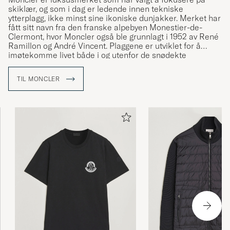
skiklær, og som i dag er ledende innen tekniske
ytterplagg, ikke minst sine ikoniske dunjakker. Merket har
fått sitt navn fra den franske alpebyen Monestier-de-
Clermont, hvor Moncler også ble grunnlagt i 1952 av René
Ramillon og André Vincent. Plaggene er utviklet for å
imøtekomme livet både i og utenfor de snødekte
bakkene, og appellerer til både vintersportentusiaster og
urbane brukere. Care of Carl er en autorisert forhandler
TIL MONCLER
av Moncler og tilbyr et nøye utvalgt sortiment av merkets
ikoniske plagg.