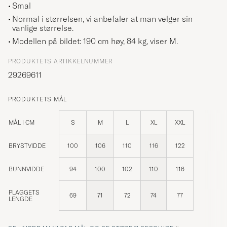
Smal
Normal i størrelsen, vi anbefaler at man velger sin
vanlige størrelse.
Modellen på bildet: 190 cm høy, 84 kg, viser
M
.
PRODUKTETS ARTIKKELNUMMER
29269611
PRODUKTETS MÅL
MÅL I CM
S
M
L
XL
XXL
BRYSTVIDDE
100
106
110
116
122
BUNNVIDDE
94
100
102
110
116
PLAGGETS
69
71
72
74
77
LENGDE