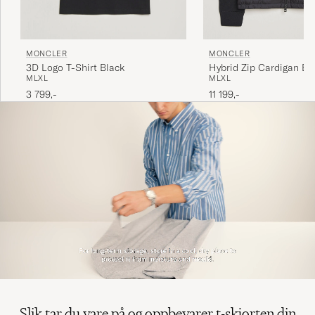
MONCLER
MONCLER
Hybrid Zip Cardigan Bl
3D Logo T-Shirt Black
M
L
XL
M
L
XL
11 199,-
3 799,-
Slik tar du vare på og oppbevarer t-skjorten din