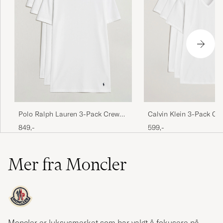
Polo Ralph Lauren 3-Pack Crew
Calvin Klein 3-Pack Co
Neck T-Shirt White
Stretch V-Neck T-Shirt
849,-
599,-
Mer fra Moncler
Moncler er luksusmerket som har valgt å fokusere på