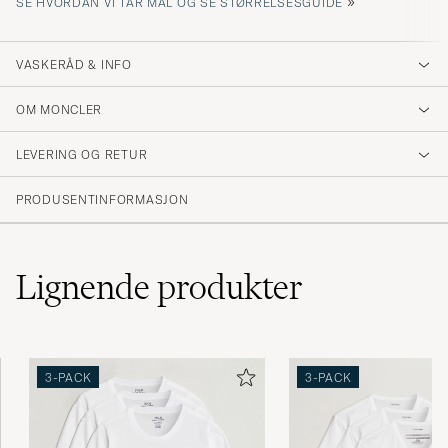
»
SE HVORDAN VI TAR MÅL OG SE STØRRELSESGUIDE
VASKERÅD & INFO
OM MONCLER
LEVERING OG RETUR
PRODUSENTINFORMASJON
Lignende
produkter
3-PACK
3-PACK