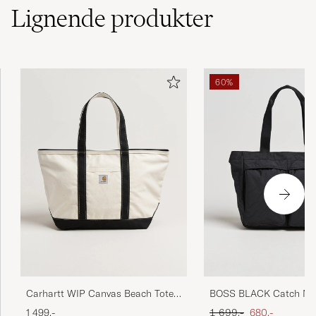
Lignende
produkter
60%
Carhartt WIP Canvas Beach Tote
BOSS BLACK Catch Nyl
Natural/Black
Bag Black
Ordinær pris
Nedsatt pris
1 499,-
1 699,-
680,-