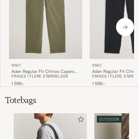
NN07
NN07
Aden Regular Fit Chino
Aden Regular Fit Chinos Capers
FINNES I FLERE STØRR
FINNES I FLERE STØRRELSER
Green
1 599,-
1 599,-
Totebags
OUTDOOR