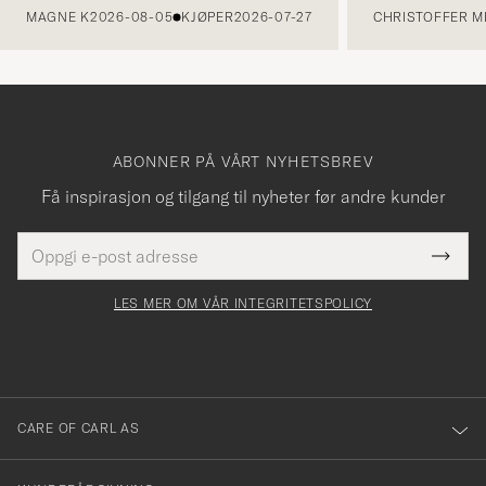
MAGNE K
2026-08-05
KJØPER
2026-07-27
CHRISTOFFER MI
ABONNER PÅ VÅRT NYHETSBREV
Få inspirasjon og tilgang til nyheter før andre kunder
E-
Tack
Dette
postadresse
Submi
för
felt
Newsl
må
Form
LES MER OM VÅR INTEGRITETSPOLICY
att
fylles
du
i
anmälde
dig
till
CARE OF CARL AS
vårt