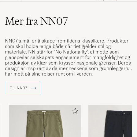
Mer fra NN07
NN07's mål er å skape fremtidens klassikere. Produkter
som skal holde lenge både når det gjelder stil og
materiale. NN står for ”No Nationality”, et motto som
gjenspeiler selskapets engasjement for mangfoldighet og
produksjon av klær som krysser nasjonale grenser. Deres
design er inspirert av de menneskene som grunnleggerne
har møtt på sine reiser runt om i verden.
NN07 er grunnlagt i 2007 og er kjent for sin omsorgsfulle
TIL NN07
detaljer, som man håper skal oppmuntre bæreren å elske
og sette pris på håndverket som ligger bak produksjonen
av hvert plagg. Så enkelt, men allikevel så komplekst.