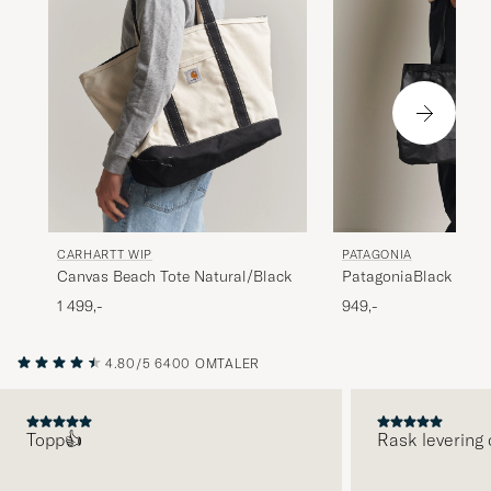
PATAGONIA
CARHARTT WIP
PatagoniaBlack Hole
Canvas Beach Tote Natural/Black
25LBlack
949,-
1 499,-
4.80/5
6400 OMTALER
Topp👍
Rask levering 
FORRIGE