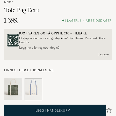
NN07
Tote Bag Ecru
1 399,-
I LAGER, 1-4 ARBEIDSDAGER
KJØP VAREN OG FÅ OPPTIL
210,-
TILBAKE
Et kjøp av denne varen gir deg
70-210,-
tilbake i Passport Store
Credits.
Logg inn eller registrer deg nå
Les mer
FINNES I DISSE STØRRELSENE
LEGG I HANDLEKURV