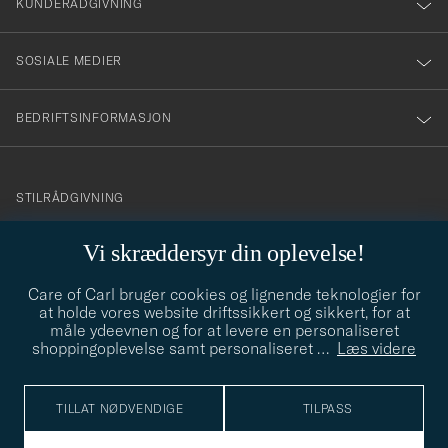
nyhetsbrev!
KUNDERÅDGIVNING
SOSIALE MEDIER
BEDRIFTSINFORMASJON
info@careofcarl.no
STILRÅDGIVNING
Behøver du hjelp til å finne din personlige stil? Vi hjelper deg
Vi skræddersyr din oplevelse!
gjerne!
Care of Carl bruger cookies og lignende teknologier for
STILRÅDGIVNING
at holde vores website driftssikkert og sikkert, for at
måle ydeevnen og for at levere en personaliseret
shoppingoplevelse samt personaliseret
…
Læs videre
© Care of Carl 2026
TILLAT NØDVENDIGE
TILPASS