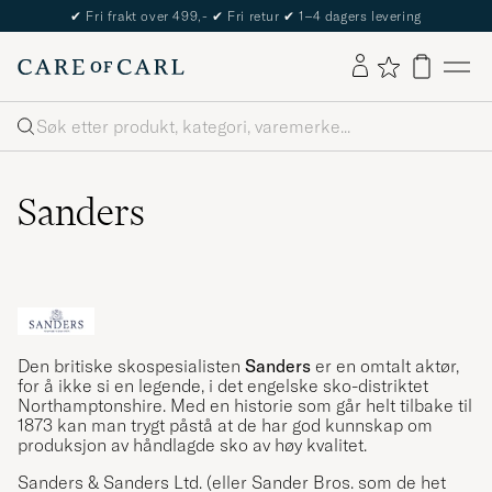
✔
Fri frakt over 499,-
✔
Fri retur
✔
1–4 dagers levering
Søk
Sanders
Den britiske skospesialisten
Sanders
er en omtalt aktør,
for å ikke si en legende, i det engelske sko-distriktet
Northamptonshire. Med en historie som går helt tilbake til
1873 kan man trygt påstå at de har god kunnskap om
produksjon av håndlagde sko av høy kvalitet.
Sanders & Sanders Ltd. (eller Sander Bros. som de het