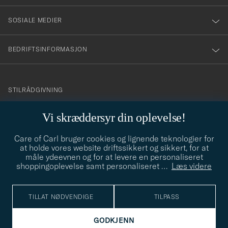
SOSIALE MEDIER
BEDRIFTSINFORMASJON
info@careofcarl.no
STILRÅDGIVNING
Behøver du hjelp til å finne din personlige stil? Vi hjelper deg
Vi skræddersyr din oplevelse!
gjerne!
Care of Carl bruger cookies og lignende teknologier for
STILRÅDGIVNING
at holde vores website driftssikkert og sikkert, for at
måle ydeevnen og for at levere en personaliseret
shoppingoplevelse samt personaliseret
…
Læs videre
© Care of Carl 2026
TILLAT NØDVENDIGE
TILPASS
GODKJENN