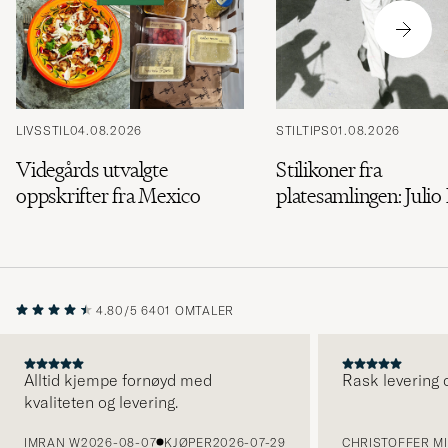
LIVSSTIL
04.08.2026
STILTIPS
01.08.2026
Videgårds utvalgte
Stilikoner fra
oppskrifter fra Mexico
platesamlingen: Julio 
4.80/5
6401 OMTALER
Alltid kjempe fornøyd med
Rask levering o
kvaliteten og levering.
FORRIGE
IMRAN W
2026-08-07
KJØPER
2026-07-29
CHRISTOFFER MI