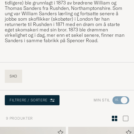
tidligere) ble grunnlagt i 1873 av brødrene William og
Thomas Sanders fra Rushden, Northamptonshire. Som
ung var William Sanders lærling og fortsatte senere å
jobbe som skoflikker (skobøter) i London før han
returnerte til Rushden i 1871 med en drøm om å starte
eget skomakeri med sin bror. 1873 ble drømmen
virkelighet og i dag, mer enn et sekel senere, finner man
Sanders i samme fabrikk på Spencer Road.
SKO
Gå
MIN STIL
FILTRERE / SORTERE
til
Stilrådgiv
9
PRODUKTER
for
å