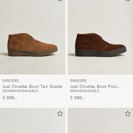
aktivere
Min
stil,
og
opplev
et
mer
håndpluk
utvalg
til
SANDERS
SANDERS
deg.
Joel Chukka Boot Polo
Joel Chukka Boot Tan Suede
46
41
42
43
44,5
45,5
39,5
46
41
42
43
44,5
45,5
Snuff Suede
3 999,-
3 999,-