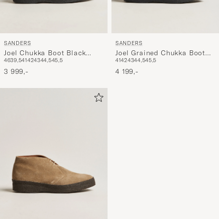
SANDERS
SANDERS
Joel Chukka Boot Black
Joel Grained Chukka Boot
46
39,5
41
42
43
44,5
45,5
41
42
43
44,5
45,5
Suede
Savage Brown
3 999,-
4 199,-