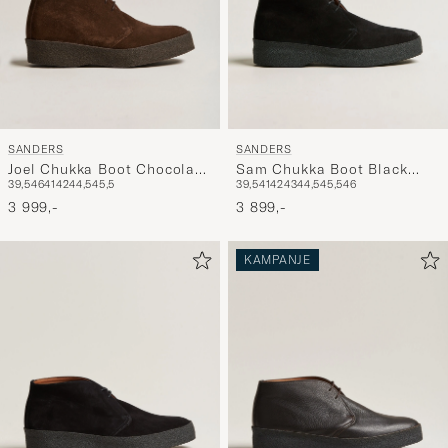
SANDERS
SANDERS
Joel Chukka Boot Chocolate
Sam Chukka Boot Black
39,5
46
41
42
44,5
45,5
39,5
41
42
43
44,5
45,5
46
Suede
Suede
3 999,-
3 899,-
KAMPANJE