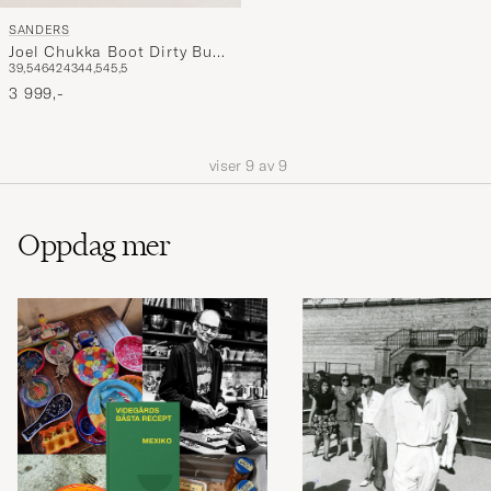
SANDERS
Joel Chukka Boot Dirty Buck
39,5
46
42
43
44,5
45,5
Suede
3 999,-
viser
9
av
9
Oppdag mer