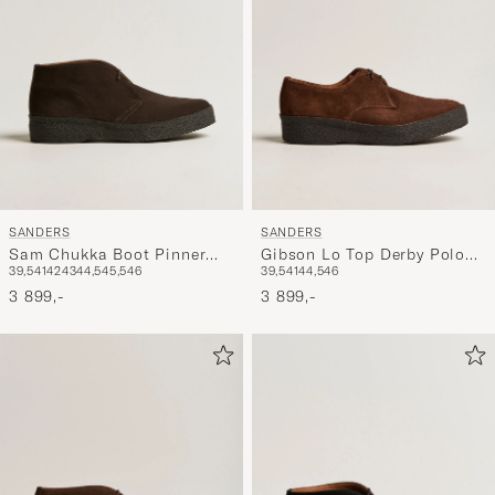
SANDERS
SANDERS
Sam Chukka Boot Pinner
Gibson Lo Top Derby Polo
39,5
41
42
43
44,5
45,5
46
39,5
41
44,5
46
Suede
Snuff Suede
3 899,-
3 899,-