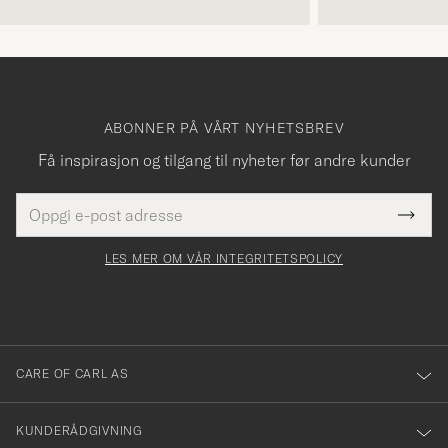
ABONNER PÅ VÅRT NYHETSBREV
Få inspirasjon og tilgang til nyheter før andre kunder
E-
Tack
Dette
postadresse
Submi
för
felt
Newsl
må
Form
LES MER OM VÅR INTEGRITETSPOLICY
att
fylles
du
i
anmälde
dig
till
CARE OF CARL AS
vårt
nyhetsbrev!
KUNDERÅDGIVNING