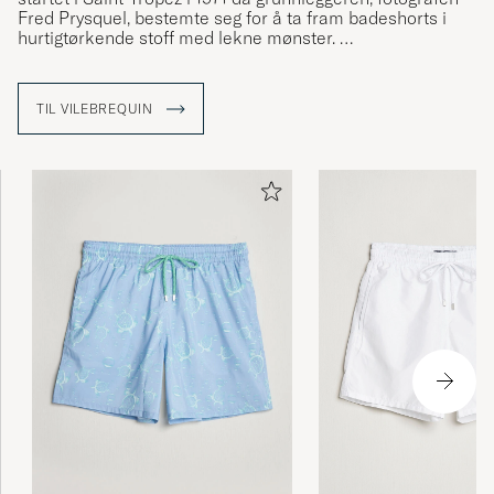
Fred Prysquel, bestemte seg for å ta fram badeshorts i
hurtigtørkende stoff med lekne mønster.
Badebuksene har blitt moderne klassikere og finnes i
flere modeller og mønster og livlige fototrykk.
TIL VILEBREQUIN