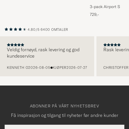
3-pack Airport Socks
Melange
729,-
4.80/5
6400 OMTALER
Veldig fornøyd, rask levering og god
Rask leverin
kundeservice
FORRIGE
KENNETH O
2026-08-05
KJØPER
2026-07-27
CHRISTOFFER 
ABONNER PÅ VÅRT NYHETSBREV
Få inspirasjon og tilgang til nyheter før andre kunder
E-