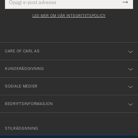
Tack
Dette
postadresse
Submi
för
felt
Newsl
må
Form
LES MER OM VÅR INTEGRITETSPOLICY
att
fylles
du
i
anmälde
dig
till
CARE OF CARL AS
vårt
nyhetsbrev!
KUNDERÅDGIVNING
SOSIALE MEDIER
BEDRIFTSINFORMASJON
info@careofcarl.no
STILRÅDGIVNING