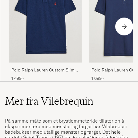
Polo Ralph Lauren Custom Slim
Polo Ralph Lauren Cus
Fit Polo Newport Navy
Fit Cotton Polo Refined
1 499,-
1 699,-
Mer fra Vilebrequin
På samme måte som et brystlommetørkle tillater en å
eksperimentere med mønster og farger har Vilebrequin
badebukser med utallige mønster og farger. Det hele
startet i Saint-Tropez i 1971 da grunnleggeren, fotografen