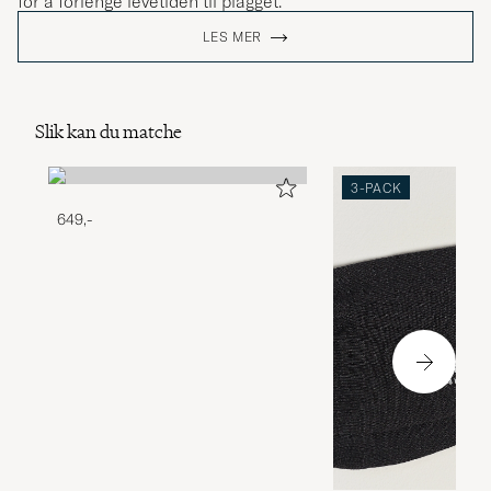
for å forlenge levetiden til plagget.
LES MER
Slik kan du matche
3-PACK
649,-