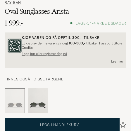
RAY-BAN
Oval Sunglasses Arista
1 999,-
I LAGER, 1-4 ARBEIDSDAGER
KJØP VAREN OG FÅ OPPTIL
300,-
TILBAKE
Et kjøp av denne varen gir deg
100-300,-
tilbake i Passport Store
Credits.
Logg inn eller registrer deg nå
Les mer
FINNES OGSÅ I DISSE FARGENE
LEGG I HANDLEKURV