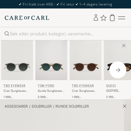
✔
Fri frakt over 499,-
✔
Fri retur
✔
1–4 dagers levering
Søk
TBD EYEWEAR
TOM FORD
TBD EYEWEAR
GUCCI
Cran Sunglasses
Aurele Sunglasses
Cran Sunglasses
GG2106S
Transparent
Shiny Beige/Blue
Bicolor
Sunglasses Havan
1 999,-
3 999,-
1 999,-
2 199,-
ASSESOARER
/
SOLBRILLER
/
RUNDE SOLBRILLER