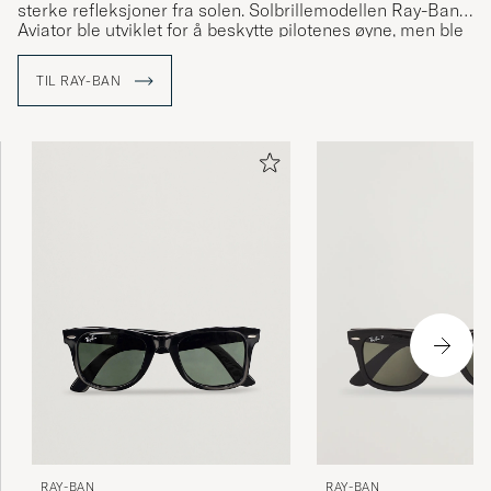
sterke refleksjoner fra solen. Solbrillemodellen Ray-Ban
Aviator ble utviklet for å beskytte pilotenes øyne, men ble
snart tatt i bruk også utenfor flyvåpenet. Et legendarisk
varemerke var født.
TIL RAY-BAN
RAY-BAN
RAY-BAN