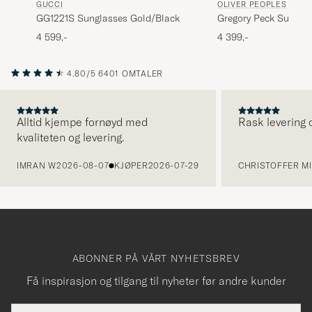
GUCCI
OLIVER PEOPLES
GG1221S Sunglasses Gold/Black
Gregory Peck Sungla
Black/Midnight
4 599,-
4 399,-
4.80/5
6401 OMTALER
Alltid kjempe fornøyd med
Rask levering o
kvaliteten og levering.
FORRIGE
IMRAN W
2026-08-07
KJØPER
2026-07-29
CHRISTOFFER MI
ABONNER PÅ VÅRT NYHETSBREV
Få inspirasjon og tilgang til nyheter før andre kunder
E-