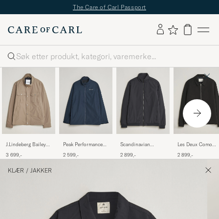
The Care of Carl Passport
Søk
J.Lindeberg Bailey
Peak Performance
Scandinavian
Les Deux Como
Recyceled Poly
Quest Jacket Blue
Edition Studio II
Coach Jacket Blac
3 699,-
2 599,-
2 899,-
2 899,-
Jacket Brindle
Shadow
Lightweight Jacket
Graphite
KLÆR
/
JAKKER