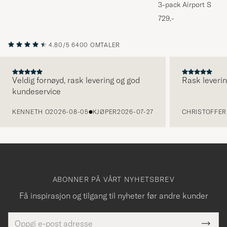
3-pack Airport Socks
Melange
729,-
4.80/5
6400 OMTALER
Veldig fornøyd, rask levering og god
Rask leverin
kundeservice
FORRIGE
KENNETH O
2026-08-05
KJØPER
2026-07-27
CHRISTOFFER 
ABONNER PÅ VÅRT NYHETSBREV
Få inspirasjon og tilgang til nyheter før andre kunder
E-
Tack
Dette
postadresse