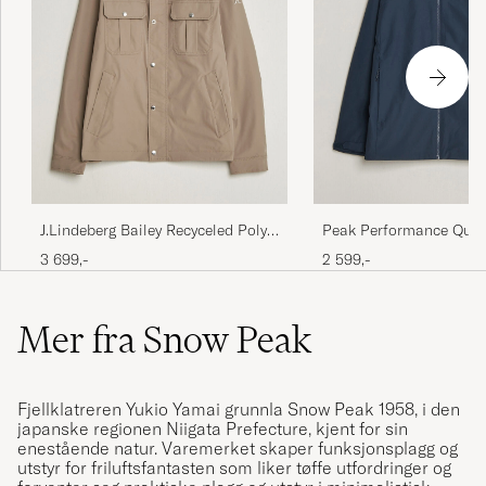
J.Lindeberg Bailey Recyceled Poly
Peak Performance Ques
Jacket Brindle
Blue Shadow
3 699,-
2 599,-
Mer fra Snow Peak
Fjellklatreren Yukio Yamai grunnla Snow Peak 1958, i den
japanske regionen Niigata Prefecture, kjent for sin
enestående natur. Varemerket skaper funksjonsplagg og
utstyr for friluftsfantasten som liker tøffe utfordringer og