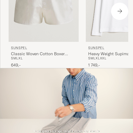
SUNSPEL
SUNSPEL
Classic Woven Cotton Boxer
Heavy Weight Supima 
S
M
L
XL
S
M
L
XL
XXL
Shorts White
Long Sleeve T-Shirt Whi
649,-
1 749,-