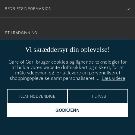
BEDRIFTSINFORMASJON
info@careofcarl.no
STILRÅDGIVNING
Behøver du hjelp til å finne din personlige stil? Vi hjelper deg
Vi skræddersyr din oplevelse!
gjerne!
Care of Carl bruger cookies og lignende teknologier for
STILRÅDGIVNING
at holde vores website driftssikkert og sikkert, for at
måle ydeevnen og for at levere en personaliseret
shoppingoplevelse samt personaliseret
…
Læs videre
© Care of Carl 2026
TILLAT NØDVENDIGE
TILPASS
GODKJENN