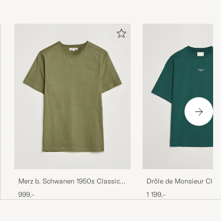
Merz b. Schwanen 1950s Classic
Drôle de Monsieur Clas
Loopwheeled T-shirt Army
T-Shirt Dark Green
999,-
1 199,-