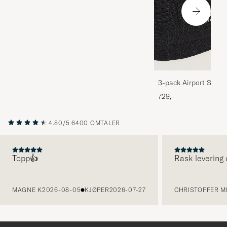
3-pack Airport Socks
Melange
729,-
4.80/5
6400 OMTALER
Topp👍
Rask levering 
FORRIGE
MAGNE K
2026-08-05
KJØPER
2026-07-27
CHRISTOFFER MI