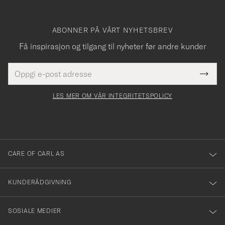
ABONNER PÅ VÅRT NYHETSBREV
Få inspirasjon og tilgang til nyheter før andre kunder
E-
Tack
Dette
postadresse
Submi
för
felt
Newsl
må
Form
LES MER OM VÅR INTEGRITETSPOLICY
att
fylles
du
i
anmälde
dig
till
CARE OF CARL AS
vårt
nyhetsbrev!
KUNDERÅDGIVNING
SOSIALE MEDIER