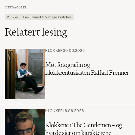
OPPDAG MER
Klokke
Pre-Owned & Vintage Watches
Relatert lesing
KLOKKER
30.06.2026
Møt fotografen og
klokkeentusiasten Raffael Frenner
KLOKKER
16.06.2026
Klokkene i The Gentlemen – og
hva de sier om karakterene