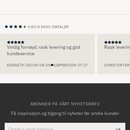
4.80/5
6400 OMTALER
Veldig fornøyd, rask levering og god
Rask leverin
kundeservice
FORRIGE
KENNETH O
2026-08-05
KJØPER
2026-07-27
CHRISTOFFER 
ABONNER PÅ VÅRT NYHETSBREV
Få inspirasjon og tilgang til nyheter før andre kunder
E-
Tack
Dette