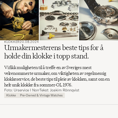
ord
å
søke
etter
KLOKKER
20.08.2024
Urmakermesterens beste tips for å
holde din klokke i topp stand.
Vi fikk muligheten til å treffe en av ​​Sveriges mest
velrenommerte urmaker, om viktigheten av ​​regelmessig
klokkeservice, de beste tips til pleie av klokken, samt om en
helt unik klokke fra sommer-OL 1976.
Foto: Urservice I Norr
Tekst: Joakim Rönnqvist
Klokke
Pre-Owned & Vintage Watches